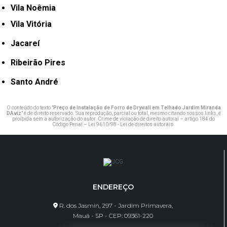
Vila Noêmia
Vila Vitória
Jacareí
Ribeirão Pires
Santo André
O conteúdo do texto "
Preço de Instalação de Forro de Drywall em Telhado Jardim Miranda
DAviz
" é de direito reservado. Sua reprodução, parcial ou total, mesmo citando nossos links, é
proibida sem a autorização do autor. Crime de violação de direito autoral – artigo 184 do
Código Penal –
Lei 9610/98 - Lei de direitos autorais
.
ENDEREÇO
R. dos Jasmin, 297 - Jardim Primavera,
Mauá - SP - CEP: 09361-220