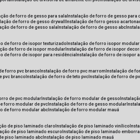
lação de forro de gesso para sala
instalação de forro de gesso para 
alação de forro de gesso drywall
instalação de forro gesso acarton
lação de forro de gesso sala
instalação de forro de gesso abc
insta
ão de forro de isopor texturizado
instalação de forro isopor modular
ação de forro de isopor modular
instalação de forro de isopor decor
ão de forro de isopor para residência
instalação de forro de isopor 
 de forro pvc branco
instalação de forro pvc marrom
instalação de fo
de pvc branco
instalação de forro de teto pvc
instalação de forro de 
forro de pvc modular
instalação de forro modular de gesso
instalaç
de forro modular de pvc
instalação de forro de gesso modular
insta
ão de forro modular abc
instalação de forro modular mauá
ação de piso laminado claro
instalação de piso laminado vinílico
inst
alação de piso laminado escuro
instalação de piso laminado emborr
 de piso laminado abc
instalação de piso laminado mauá