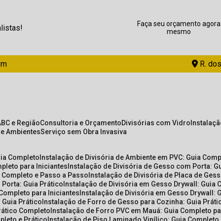
Faça seu orçamento agora
listas!
mesmo
om
R. dos
ABC e Região
Consultoria e Orçamento
Divisórias com Vidro
Instalaç
de Ambientes
Serviço sem Obra Invasiva
uia Completo
Instalação de Divisória de Ambiente em PVC: Guia Com
pleto para Iniciantes
Instalação de Divisória de Gesso com Porta: 
ia Completo e Passo a Passo
Instalação de Divisória de Placa de Ges
 Porta: Guia Prático
Instalação de Divisória em Gesso Drywall: Guia 
 Completo para Iniciantes
Instalação de Divisória em Gesso Drywall: 
 Guia Prático
Instalação de Forro de Gesso para Cozinha: Guia Prát
Prático Completo
Instalação de Forro PVC em Mauá: Guia Completo par
pleto e Prático
Instalação de Piso Laminado Vinílico: Guia Completo 