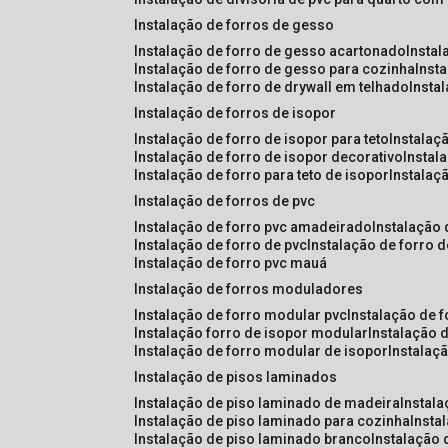
instalação de forros de gesso
instalação de forro de gesso acartonado
insta
instalação de forro de gesso para cozinha
inst
instalação de forro de drywall em telhado
insta
instalação de forros de isopor
instalação de forro de isopor para teto
instalaç
instalação de forro de isopor decorativo
instal
instalação de forro para teto de isopor
instalaç
instalação de forros de pvc
instalação de forro pvc amadeirado
instalação
instalação de forro de pvc
instalação de forro 
instalação de forro pvc mauá
instalação de forros moduladores
instalação de forro modular pvc
instalação de 
instalação forro de isopor modular
instalação 
instalação de forro modular de isopor
instalaç
instalação de pisos laminados
instalação de piso laminado de madeira
instal
instalação de piso laminado para cozinha
inst
instalação de piso laminado branco
instalação