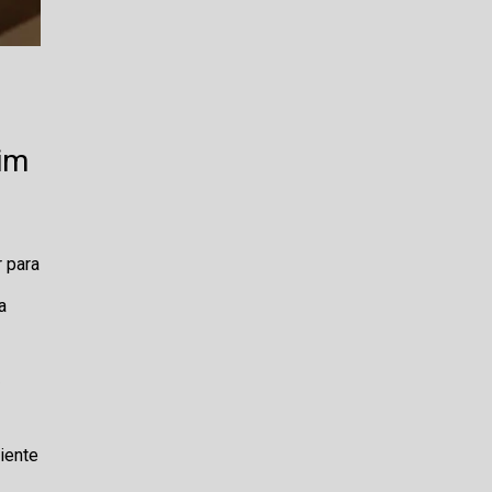
dim
r para
a
a
iente