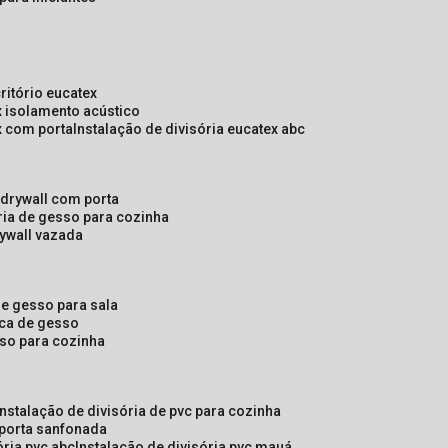
critório eucatex
ex isolamento acústico
ex com porta
instalação de divisória eucatex abc
e drywall com porta
ória de gesso para cozinha
rywall vazada
 de gesso para sala
laca de gesso
sso para cozinha
instalação de divisória de pvc para cozinha
 porta sanfonada
ória pvc abc
instalação de divisória pvc mauá