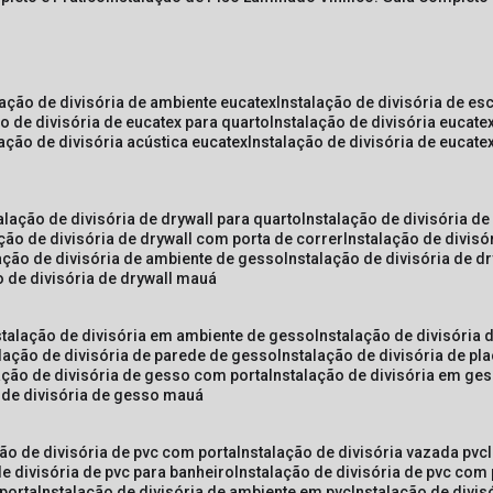
lação de divisória de ambiente eucatex
instalação de divisória de es
ão de divisória de eucatex para quarto
instalação de divisória eucat
lação de divisória acústica eucatex
instalação de divisória de eucat
talação de divisória de drywall para quarto
instalação de divisória d
ação de divisória de drywall com porta de correr
instalação de divis
lação de divisória de ambiente de gesso
instalação de divisória de d
o de divisória de drywall mauá
nstalação de divisória em ambiente de gesso
instalação de divisória
alação de divisória de parede de gesso
instalação de divisória de p
lação de divisória de gesso com porta
instalação de divisória em ge
o de divisória de gesso mauá
ção de divisória de pvc com porta
instalação de divisória vazada pvc
de divisória de pvc para banheiro
instalação de divisória de pvc com
 porta
instalação de divisória de ambiente em pvc
instalação de divis