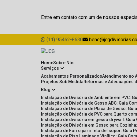
Entre em contato com um de nossos especia
(11) 95462-8630
bene@jcgdivisorias.c
Home
Sobre Nós
Serviços
Acabamentos Personalizados
Atendimento no 
Projetos Sob Medida
Reformas e Adequações 
Blog
Instalação de Divisória de Ambiente em PVC: G
Instalação de Divisória de Gesso ABC: Guia Com
Instalação de Divisória de Placa de Gesso: Gu
Instalação de Divisória de PVC para Quarto com
Instalação de divisória em gesso drywall: Guia
Instalação de Divisória em Gesso para Cozinha:
Instalação de Forro para Teto de Isopor: Guia 
Instalação de Piso Laminado Vinílico: Guia Com