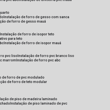
quarto
ado
instalação de forro de gesso com sanca
lação de forro de gesso mauá
instalação de forro de isopor teto
ativo para teto
abc
instalação de forro de isopor mauá
rro pvc liso
instalação de forro pvc branco liso
pvc marrom
instalação de forro pvc abc
ão de forro de pvc modulado
lação de forro de teto modular
alação de piso de madeira laminado
achado
instalação de piso laminado de pvc