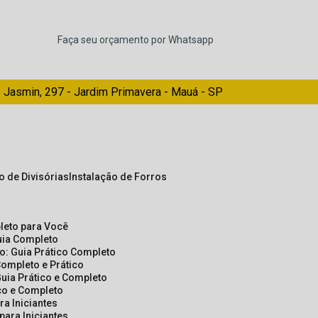
Faça seu orçamento por Whatsapp
 Jasmin, 297 - Jardim Primavera - Mauá - SP
ão de Divisórias
Instalação de Forros
pleto para Você
Guia Completo
so: Guia Prático Completo
Completo e Prático
Guia Prático e Completo
ico e Completo
a Iniciantes
para Iniciantes