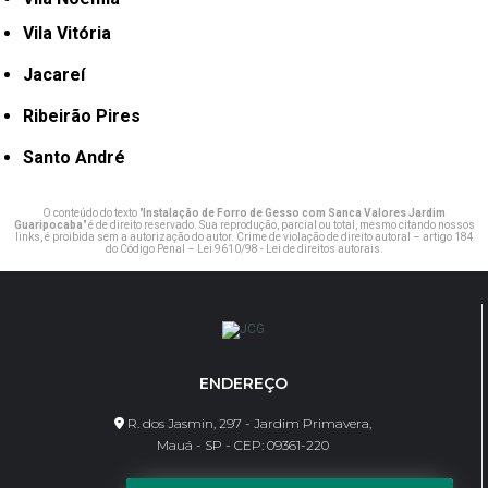
Vila Vitória
Jacareí
Ribeirão Pires
Santo André
O conteúdo do texto "
Instalação de Forro de Gesso com Sanca Valores Jardim
Guaripocaba
" é de direito reservado. Sua reprodução, parcial ou total, mesmo citando nossos
links, é proibida sem a autorização do autor. Crime de violação de direito autoral – artigo 184
do Código Penal –
Lei 9610/98 - Lei de direitos autorais
.
ENDEREÇO
R. dos Jasmin, 297 - Jardim Primavera,
Mauá - SP - CEP: 09361-220