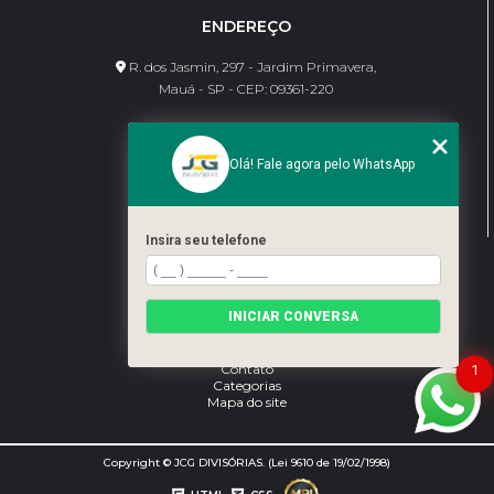
ENDEREÇO
R. dos Jasmin, 297 - Jardim Primavera,
Mauá - SP - CEP: 09361-220
CONTATO
Olá! Fale agora pelo WhatsApp
(11) 95462-8630
bene@jcgdivisorias.com
Insira seu telefone
MENU
Home
INICIAR CONVERSA
Sobre Nós
Serviços
Blog
Contato
1
Categorias
Mapa do site
Copyright © JCG DIVISÓRIAS. (Lei 9610 de 19/02/1998)