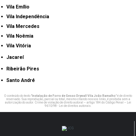
Vila Emílio
Vila Independência
Vila Mercedes
Vila Noêmia
Vila Vitória
Jacareí
Ribeirão Pires
Santo André
O conteúdo do texto "
Instalação de Forro de Gesso Drywall Vila João Ramalho
" é de direito
reservado. Sua reprodução, parcial ou total, mesmo citando nossos links, é proibida sem a
autorização do autor. Crime de violação de direito autoral – artigo 184 do Código Penal –
Lei
9610/98 - Lei de direitos autorais
.