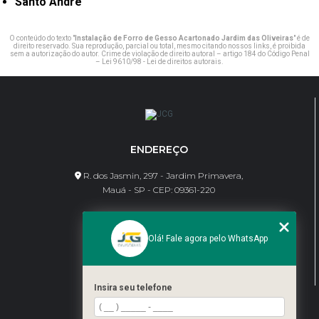
Santo André
O conteúdo do texto "
Instalação de Forro de Gesso Acartonado Jardim das Oliveiras
" é de
direito reservado. Sua reprodução, parcial ou total, mesmo citando nossos links, é proibida
sem a autorização do autor. Crime de violação de direito autoral – artigo 184 do Código Penal
–
Lei 9610/98 - Lei de direitos autorais
.
ENDEREÇO
R. dos Jasmin, 297 - Jardim Primavera,
Mauá - SP - CEP: 09361-220
CONTATO
Olá! Fale agora pelo WhatsApp
(11) 95462-8630
bene@jcgdivisorias.com
Insira seu telefone
MENU