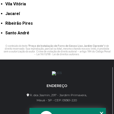
Vila Vitória
Jacareí
Ribeirão Pires
Santo André
O conteúdo do texto "
Preço de Instalação de Forro de Gesso Liso Jardim Cipreste
" é de
direito reservado. Sua reprodução, parcial ou total, mesmo citando nossos links, é proibida
sem a autorização do autor. Crime de violação de direito autoral – artigo 184 do Código Penal
–
Lei 9610/98 - Lei de direitos autorais
.
ENDEREÇO
R. dos Jasmin, 297 - Jardim Primavera,
Mauá - SP - CEP: 09361-220
CONTATO