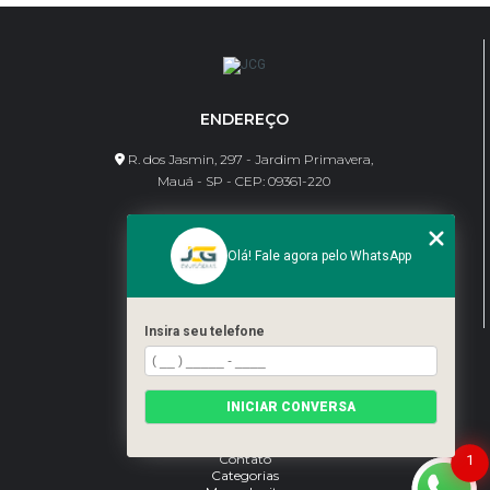
ENDEREÇO
R. dos Jasmin, 297 - Jardim Primavera,
Mauá - SP - CEP: 09361-220
CONTATO
Olá! Fale agora pelo WhatsApp
(11) 95462-8630
bene@jcgdivisorias.com
Insira seu telefone
MENU
Home
INICIAR CONVERSA
Sobre Nós
Serviços
Blog
Contato
1
Categorias