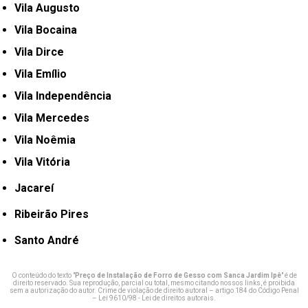
Vila Augusto
Vila Bocaina
Vila Dirce
Vila Emílio
Vila Independência
Vila Mercedes
Vila Noêmia
Vila Vitória
Jacareí
Ribeirão Pires
Santo André
O conteúdo do texto "
Preço de Instalação de Forro de Gesso com Sanca Jardim Ipê
" é de
direito reservado. Sua reprodução, parcial ou total, mesmo citando nossos links, é proibida
sem a autorização do autor. Crime de violação de direito autoral – artigo 184 do Código Penal
–
Lei 9610/98 - Lei de direitos autorais
.