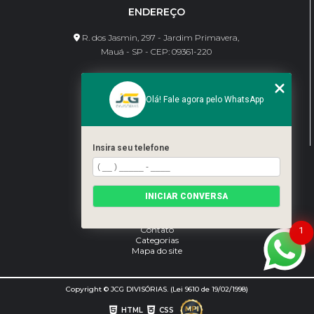
ENDEREÇO
R. dos Jasmin, 297 - Jardim Primavera,
Mauá - SP - CEP: 09361-220
CONTATO
Olá! Fale agora pelo WhatsApp
(11) 95462-8630
bene@jcgdivisorias.com
Insira seu telefone
MENU
Home
INICIAR CONVERSA
Sobre Nós
Serviços
Blog
Contato
1
Categorias
Mapa do site
Copyright © JCG DIVISÓRIAS. (Lei 9610 de 19/02/1998)
HTML
CSS