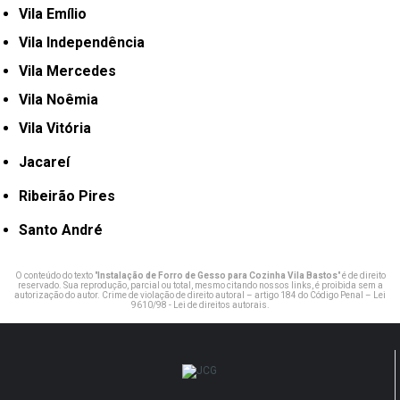
Vila Emílio
Vila Independência
Vila Mercedes
Vila Noêmia
Vila Vitória
Jacareí
Ribeirão Pires
Santo André
O conteúdo do texto "
Instalação de Forro de Gesso para Cozinha Vila Bastos
" é de direito
reservado. Sua reprodução, parcial ou total, mesmo citando nossos links, é proibida sem a
autorização do autor. Crime de violação de direito autoral – artigo 184 do Código Penal –
Lei
9610/98 - Lei de direitos autorais
.