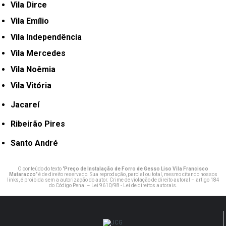
Vila Dirce
Vila Emílio
Vila Independência
Vila Mercedes
Vila Noêmia
Vila Vitória
Jacareí
Ribeirão Pires
Santo André
O conteúdo do texto "
Preço de Instalação de Forro de Gesso Liso Vila Francisco
Matarazzo
" é de direito reservado. Sua reprodução, parcial ou total, mesmo citando nossos
links, é proibida sem a autorização do autor. Crime de violação de direito autoral – artigo 184
do Código Penal –
Lei 9610/98 - Lei de direitos autorais
.