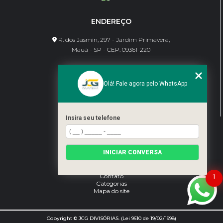
ENDEREÇO
R. dos Jasmin, 297 - Jardim Primavera,
Mauá - SP - CEP: 09361-220
CONTATO
Olá! Fale agora pelo WhatsApp
(11) 95462-8630
bene@jcgdivisorias.com
Insira seu telefone
MENU
Home
INICIAR CONVERSA
Sobre Nós
Serviços
Blog
Contato
1
Categorias
Mapa do site
Copyright © JCG DIVISÓRIAS. (Lei 9610 de 19/02/1998)