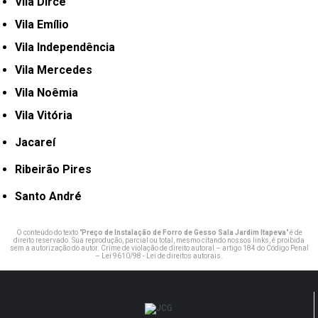
Vila Dirce
Vila Emílio
Vila Independência
Vila Mercedes
Vila Noêmia
Vila Vitória
Jacareí
Ribeirão Pires
Santo André
O conteúdo do texto "
Preço de Instalação de Forro de Gesso Sala Jardim Itapeva
" é de
direito reservado. Sua reprodução, parcial ou total, mesmo citando nossos links, é proibida
sem a autorização do autor. Crime de violação de direito autoral – artigo 184 do Código Penal
–
Lei 9610/98 - Lei de direitos autorais
.