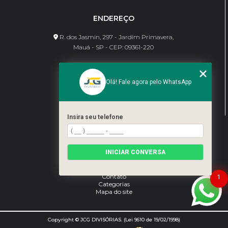
ENDEREÇO
R. dos Jasmin, 297 - Jardim Primavera,
Mauá - SP - CEP: 09361-220
CONTATO
Olá! Fale agora pelo WhatsApp
(11) 95462-8630
bene@jcgdivisorias.com
Insira seu telefone
MENU
Home
INICIAR CONVERSA
Sobre Nós
Serviços
Blog
Contato
1
Categorias
Mapa do site
Copyright © JCG DIVISÓRIAS. (Lei 9610 de 19/02/1998)