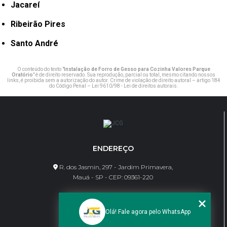
Jacareí
Ribeirão Pires
Santo André
O conteúdo do texto "
Instalação de Forro de Gesso para Cozinha Valores Parque
Oratório
" é de direito reservado. Sua reprodução, parcial ou total, mesmo citando nossos
links, é proibida sem a autorização do autor. Crime de violação de direito autoral – artigo 184
do Código Penal –
Lei 9610/98 - Lei de direitos autorais
.
ENDEREÇO
R. dos Jasmin, 297 - Jardim Primavera,
Mauá - SP - CEP: 09361-220
CONTATO
Olá! Fale agora pelo WhatsApp
(11) 95462-8630