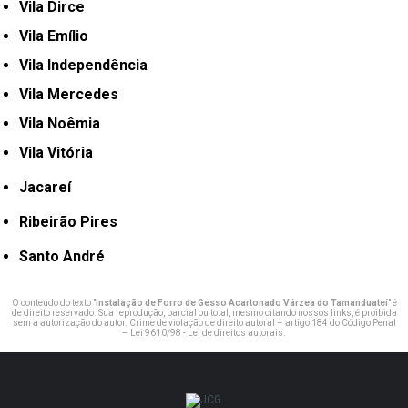
Vila Dirce
Vila Emílio
Vila Independência
Vila Mercedes
Vila Noêmia
Vila Vitória
Jacareí
Ribeirão Pires
Santo André
O conteúdo do texto "
Instalação de Forro de Gesso Acartonado Várzea do Tamanduateí
" é
de direito reservado. Sua reprodução, parcial ou total, mesmo citando nossos links, é proibida
sem a autorização do autor. Crime de violação de direito autoral – artigo 184 do Código Penal
–
Lei 9610/98 - Lei de direitos autorais
.