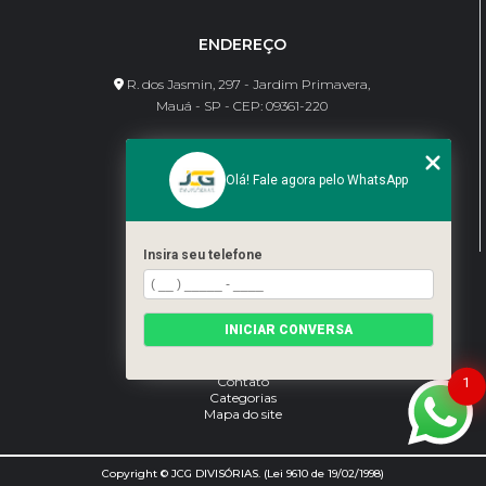
ENDEREÇO
R. dos Jasmin, 297 - Jardim Primavera,
Mauá - SP - CEP: 09361-220
CONTATO
Olá! Fale agora pelo WhatsApp
(11) 95462-8630
bene@jcgdivisorias.com
Insira seu telefone
MENU
Home
INICIAR CONVERSA
Sobre Nós
Serviços
Blog
Contato
1
Categorias
Mapa do site
Copyright © JCG DIVISÓRIAS. (Lei 9610 de 19/02/1998)