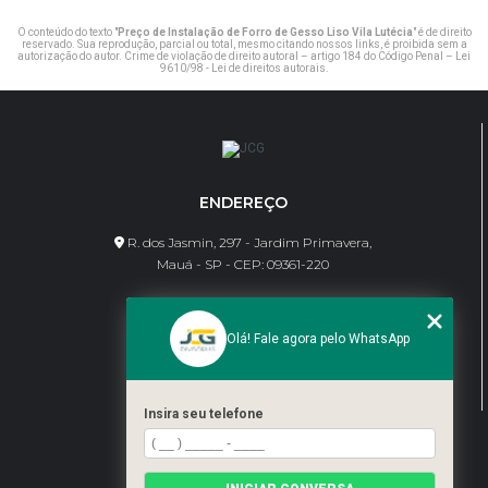
O conteúdo do texto "
Preço de Instalação de Forro de Gesso Liso Vila Lutécia
" é de direito
reservado. Sua reprodução, parcial ou total, mesmo citando nossos links, é proibida sem a
autorização do autor. Crime de violação de direito autoral – artigo 184 do Código Penal –
Lei
9610/98 - Lei de direitos autorais
.
ENDEREÇO
R. dos Jasmin, 297 - Jardim Primavera,
Mauá - SP - CEP: 09361-220
CONTATO
Olá! Fale agora pelo WhatsApp
(11) 95462-8630
bene@jcgdivisorias.com
Insira seu telefone
MENU
Home