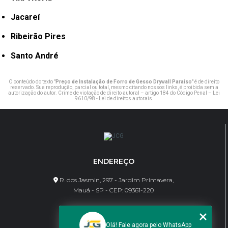
Jacareí
Ribeirão Pires
Santo André
O conteúdo do texto "
Preço de Instalação de Forro de Gesso Drywall Paraíso
" é de direito
reservado. Sua reprodução, parcial ou total, mesmo citando nossos links, é proibida sem a
autorização do autor. Crime de violação de direito autoral – artigo 184 do Código Penal –
Lei
9610/98 - Lei de direitos autorais
.
ENDEREÇO
R. dos Jasmin, 297 - Jardim Primavera,
Mauá - SP - CEP: 09361-220
CONTATO
Olá! Fale agora pelo WhatsApp