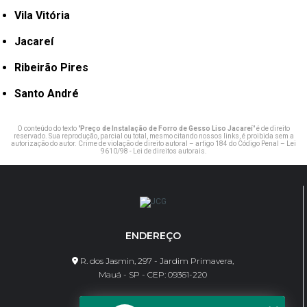
Vila Vitória
Jacareí
Ribeirão Pires
Santo André
O conteúdo do texto "
Preço de Instalação de Forro de Gesso Liso Jacareí
" é de direito
reservado. Sua reprodução, parcial ou total, mesmo citando nossos links, é proibida sem a
autorização do autor. Crime de violação de direito autoral – artigo 184 do Código Penal –
Lei
9610/98 - Lei de direitos autorais
.
ENDEREÇO
R. dos Jasmin, 297 - Jardim Primavera,
Mauá - SP - CEP: 09361-220