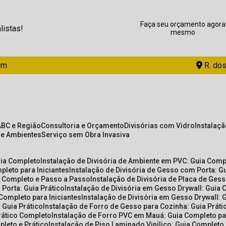
Faça seu orçamento agora
listas!
mesmo
om
R. dos
ABC e Região
Consultoria e Orçamento
Divisórias com Vidro
Instalaç
de Ambientes
Serviço sem Obra Invasiva
uia Completo
Instalação de Divisória de Ambiente em PVC: Guia Com
pleto para Iniciantes
Instalação de Divisória de Gesso com Porta: 
ia Completo e Passo a Passo
Instalação de Divisória de Placa de Ges
 Porta: Guia Prático
Instalação de Divisória em Gesso Drywall: Guia 
 Completo para Iniciantes
Instalação de Divisória em Gesso Drywall: 
 Guia Prático
Instalação de Forro de Gesso para Cozinha: Guia Prát
Prático Completo
Instalação de Forro PVC em Mauá: Guia Completo par
pleto e Prático
Instalação de Piso Laminado Vinílico: Guia Completo 