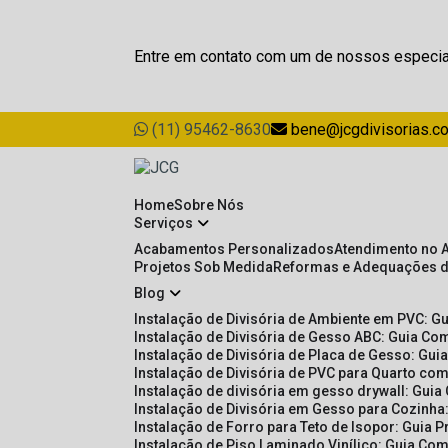
Entre em contato com um de nossos especia
(11) 95462-8630
bene@jcgdivisorias.c
Home
Sobre Nós
Serviços
Acabamentos Personalizados
Atendimento no 
Projetos Sob Medida
Reformas e Adequações 
Blog
Instalação de Divisória de Ambiente em PVC: G
Instalação de Divisória de Gesso ABC: Guia Com
Instalação de Divisória de Placa de Gesso: Gu
Instalação de Divisória de PVC para Quarto com
Instalação de divisória em gesso drywall: Guia
Instalação de Divisória em Gesso para Cozinha:
Instalação de Forro para Teto de Isopor: Guia 
Instalação de Piso Laminado Vinílico: Guia Com