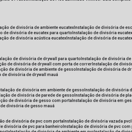
lação de divisória de ambiente eucatex
instalação de divisória de es
ão de divisória de eucatex para quarto
instalação de divisória eucat
lação de divisória acústica eucatex
instalação de divisória de eucat
talação de divisória de drywall para quarto
instalação de divisória d
ação de divisória de drywall com porta de correr
instalação de divis
lação de divisória de ambiente de gesso
instalação de divisória de d
o de divisória de drywall mauá
nstalação de divisória em ambiente de gesso
instalação de divisória
alação de divisória de parede de gesso
instalação de divisória de p
lação de divisória de gesso com porta
instalação de divisória em ge
o de divisória de gesso mauá
ção de divisória de pvc com porta
instalação de divisória vazada pvc
de divisória de pvc para banheiro
instalação de divisória de pvc com
 porta
instalação de divisória de ambiente em pvc
instalação de divis