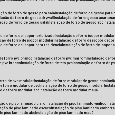
lação de forro de gesso para sala
instalação de forro de gesso para 
alação de forro de gesso drywall
instalação de forro gesso acarton
lação de forro de gesso sala
instalação de forro de gesso abc
insta
ão de forro de isopor texturizado
instalação de forro isopor modular
ação de forro de isopor modular
instalação de forro de isopor decor
ão de forro de isopor para residência
instalação de forro de isopor 
 de forro pvc branco
instalação de forro pvc marrom
instalação de fo
de pvc branco
instalação de forro de teto pvc
instalação de forro de 
forro de pvc modular
instalação de forro modular de gesso
instalaç
de forro modular de pvc
instalação de forro de gesso modular
insta
ão de forro modular abc
instalação de forro modular mauá
ação de piso laminado claro
instalação de piso laminado vinílico
inst
alação de piso laminado escuro
instalação de piso laminado emborr
 de piso laminado abc
instalação de piso laminado mauá