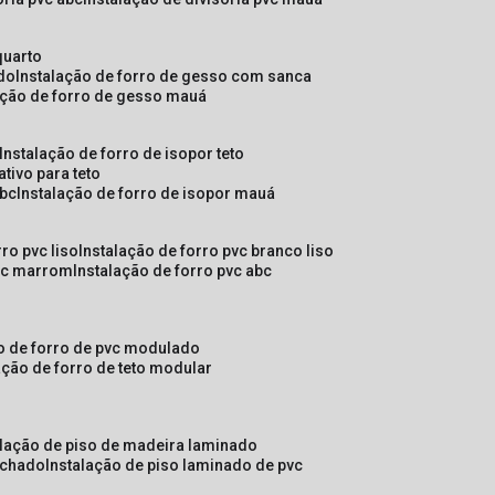
quarto
ado
instalação de forro de gesso com sanca
lação de forro de gesso mauá
instalação de forro de isopor teto
ativo para teto
abc
instalação de forro de isopor mauá
rro pvc liso
instalação de forro pvc branco liso
pvc marrom
instalação de forro pvc abc
ão de forro de pvc modulado
lação de forro de teto modular
alação de piso de madeira laminado
achado
instalação de piso laminado de pvc