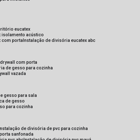
critório eucatex
ex isolamento acústico
ex com porta
instalação de divisória eucatex abc
e drywall com porta
ória de gesso para cozinha
rywall vazada
 de gesso para sala
laca de gesso
sso para cozinha
instalação de divisória de pvc para cozinha
 porta sanfonada
ória pvc abc
instalação de divisória pvc mauá