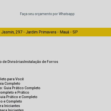
Faça seu orçamento por Whatsapp
 Jasmin, 297 - Jardim Primavera - Mauá - SP
ão de Divisórias
Instalação de Forros
pleto para Você
Guia Completo
so: Guia Prático Completo
Completo e Prático
Guia Prático e Completo
ico e Completo
a Iniciantes
para Iniciantes