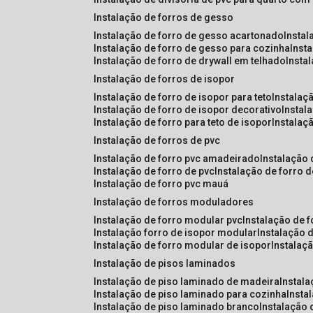
instalação de forros de gesso
instalação de forro de gesso acartonado
insta
instalação de forro de gesso para cozinha
inst
instalação de forro de drywall em telhado
insta
instalação de forros de isopor
instalação de forro de isopor para teto
instalaç
instalação de forro de isopor decorativo
instal
instalação de forro para teto de isopor
instalaç
instalação de forros de pvc
instalação de forro pvc amadeirado
instalação
instalação de forro de pvc
instalação de forro 
instalação de forro pvc mauá
instalação de forros moduladores
instalação de forro modular pvc
instalação de 
instalação forro de isopor modular
instalação 
instalação de forro modular de isopor
instalaç
instalação de pisos laminados
instalação de piso laminado de madeira
instal
instalação de piso laminado para cozinha
inst
instalação de piso laminado branco
instalação