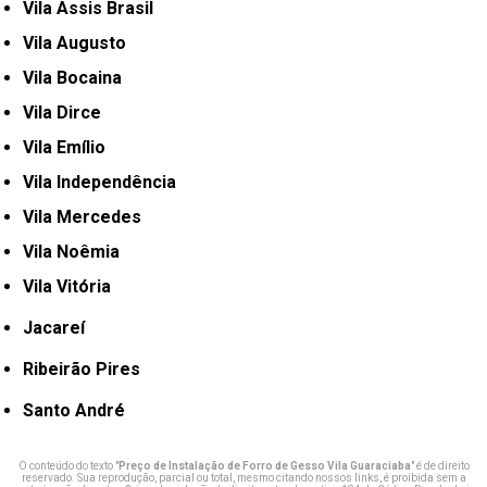
Vila Assis Brasil
Vila Augusto
Vila Bocaina
Vila Dirce
Vila Emílio
Vila Independência
Vila Mercedes
Vila Noêmia
Vila Vitória
Jacareí
Ribeirão Pires
Santo André
O conteúdo do texto "
Preço de Instalação de Forro de Gesso Vila Guaraciaba
" é de direito
reservado. Sua reprodução, parcial ou total, mesmo citando nossos links, é proibida sem a