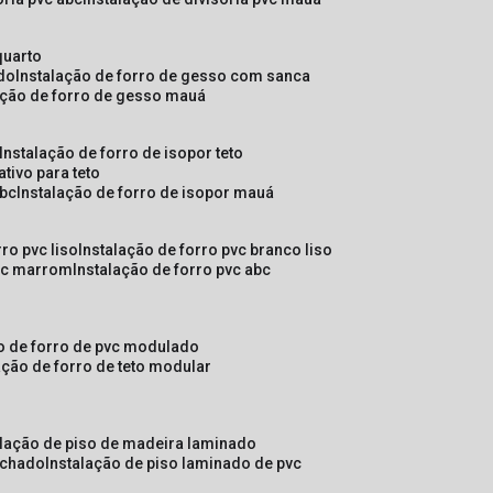
quarto
ado
instalação de forro de gesso com sanca
lação de forro de gesso mauá
instalação de forro de isopor teto
ativo para teto
abc
instalação de forro de isopor mauá
rro pvc liso
instalação de forro pvc branco liso
pvc marrom
instalação de forro pvc abc
ão de forro de pvc modulado
lação de forro de teto modular
alação de piso de madeira laminado
achado
instalação de piso laminado de pvc