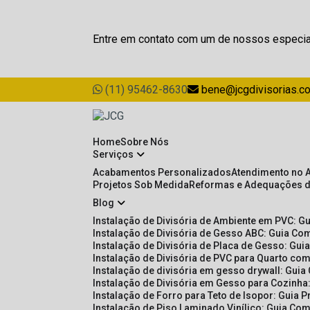
Entre em contato com um de nossos especia
(11) 95462-8630
bene@jcgdivisorias.c
Home
Sobre Nós
Serviços
Acabamentos Personalizados
Atendimento no 
Projetos Sob Medida
Reformas e Adequações 
Blog
Instalação de Divisória de Ambiente em PVC: G
Instalação de Divisória de Gesso ABC: Guia Com
Instalação de Divisória de Placa de Gesso: Gu
Instalação de Divisória de PVC para Quarto com
Instalação de divisória em gesso drywall: Guia
Instalação de Divisória em Gesso para Cozinha:
Instalação de Forro para Teto de Isopor: Guia 
Instalação de Piso Laminado Vinílico: Guia Com