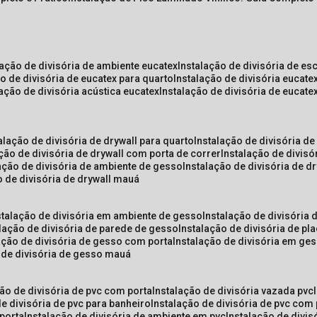
lação de divisória de ambiente eucatex
instalação de divisória de es
ão de divisória de eucatex para quarto
instalação de divisória eucat
lação de divisória acústica eucatex
instalação de divisória de eucat
talação de divisória de drywall para quarto
instalação de divisória d
ação de divisória de drywall com porta de correr
instalação de divis
lação de divisória de ambiente de gesso
instalação de divisória de d
o de divisória de drywall mauá
nstalação de divisória em ambiente de gesso
instalação de divisória
alação de divisória de parede de gesso
instalação de divisória de p
lação de divisória de gesso com porta
instalação de divisória em ge
o de divisória de gesso mauá
ção de divisória de pvc com porta
instalação de divisória vazada pvc
de divisória de pvc para banheiro
instalação de divisória de pvc com
 porta
instalação de divisória de ambiente em pvc
instalação de divis