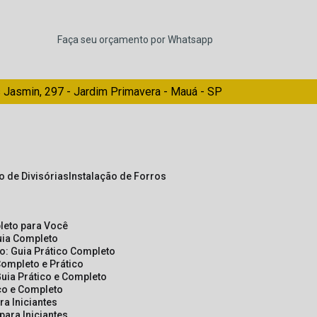
Faça seu orçamento por Whatsapp
 Jasmin, 297 - Jardim Primavera - Mauá - SP
ão de Divisórias
Instalação de Forros
pleto para Você
Guia Completo
so: Guia Prático Completo
Completo e Prático
Guia Prático e Completo
ico e Completo
a Iniciantes
para Iniciantes