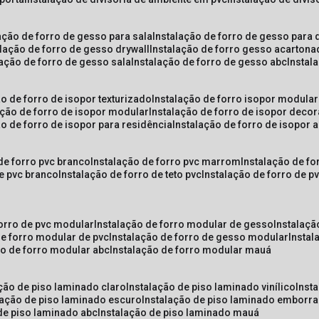
lação de forro de gesso para sala
instalação de forro de gesso para 
alação de forro de gesso drywall
instalação de forro gesso acarton
lação de forro de gesso sala
instalação de forro de gesso abc
insta
ão de forro de isopor texturizado
instalação de forro isopor modular
ação de forro de isopor modular
instalação de forro de isopor decor
ão de forro de isopor para residência
instalação de forro de isopor 
 de forro pvc branco
instalação de forro pvc marrom
instalação de fo
de pvc branco
instalação de forro de teto pvc
instalação de forro de 
forro de pvc modular
instalação de forro modular de gesso
instalaç
de forro modular de pvc
instalação de forro de gesso modular
insta
ão de forro modular abc
instalação de forro modular mauá
ação de piso laminado claro
instalação de piso laminado vinílico
inst
alação de piso laminado escuro
instalação de piso laminado emborr
 de piso laminado abc
instalação de piso laminado mauá