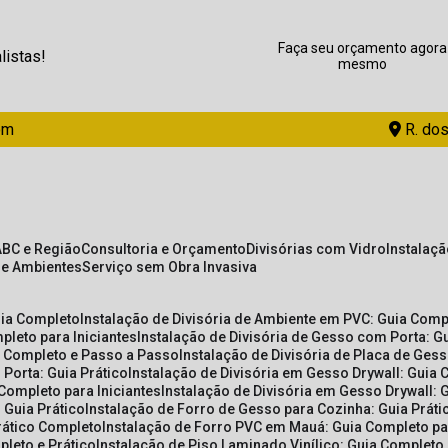
Faça seu orçamento agora
listas!
mesmo
om
R. dos
ABC e Região
Consultoria e Orçamento
Divisórias com Vidro
Instalaç
de Ambientes
Serviço sem Obra Invasiva
uia Completo
Instalação de Divisória de Ambiente em PVC: Guia Com
pleto para Iniciantes
Instalação de Divisória de Gesso com Porta: 
ia Completo e Passo a Passo
Instalação de Divisória de Placa de Ges
 Porta: Guia Prático
Instalação de Divisória em Gesso Drywall: Guia 
 Completo para Iniciantes
Instalação de Divisória em Gesso Drywall: 
 Guia Prático
Instalação de Forro de Gesso para Cozinha: Guia Prát
Prático Completo
Instalação de Forro PVC em Mauá: Guia Completo par
pleto e Prático
Instalação de Piso Laminado Vinílico: Guia Completo 