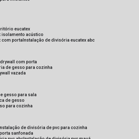
critório eucatex
ex isolamento acústico
ex com porta
instalação de divisória eucatex abc
e drywall com porta
ória de gesso para cozinha
rywall vazada
 de gesso para sala
laca de gesso
sso para cozinha
instalação de divisória de pvc para cozinha
 porta sanfonada
ória pvc abc
instalação de divisória pvc mauá