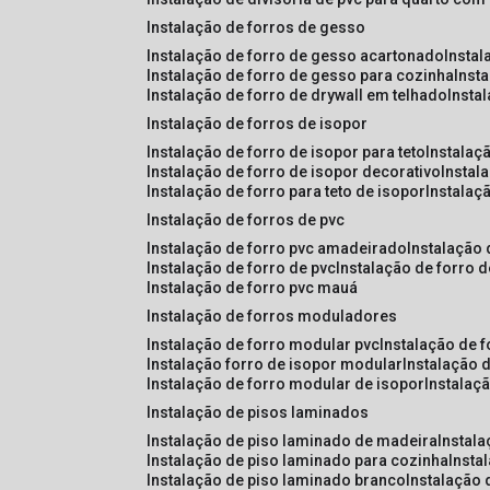
instalação de forros de gesso
instalação de forro de gesso acartonado
insta
instalação de forro de gesso para cozinha
inst
instalação de forro de drywall em telhado
insta
instalação de forros de isopor
instalação de forro de isopor para teto
instalaç
instalação de forro de isopor decorativo
instal
instalação de forro para teto de isopor
instalaç
instalação de forros de pvc
instalação de forro pvc amadeirado
instalação
instalação de forro de pvc
instalação de forro 
instalação de forro pvc mauá
instalação de forros moduladores
instalação de forro modular pvc
instalação de 
instalação forro de isopor modular
instalação 
instalação de forro modular de isopor
instalaç
instalação de pisos laminados
instalação de piso laminado de madeira
instal
instalação de piso laminado para cozinha
inst
instalação de piso laminado branco
instalação