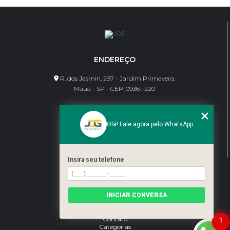
ENDEREÇO
R. dos Jasmin, 297 - Jardim Primavera,
Mauá - SP - CEP: 09361-220
CONTATO
Olá! Fale agora pelo WhatsApp
(11) 95462-8630
bene@jcgdivisorias.com
Insira seu telefone
MENU
Home
INICIAR CONVERSA
Sobre Nós
Serviços
Blog
Contato
1
Categorias