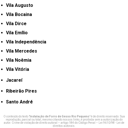
Vila Augusto
Vila Bocaina
Vila Dirce
Vila Emílio
Vila Independência
Vila Mercedes
Vila Noêmia
Vila Vitória
Jacareí
Ribeirão Pires
Santo André
O conteúdo do texto "
Instalação de Forro de Gesso Rio Pequeno
" é de direito reservado. Sua
reprodução, parcial ou total, mesmo citando nossos links, é proibida sem a autorização do
autor. Crime de violação de direito autoral – artigo 184 do Código Penal –
Lei 9610/98 - Lei de
direitos autorais
.