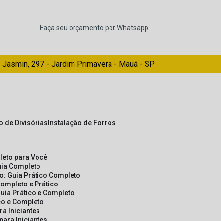
Faça seu orçamento por Whatsapp
 Jasmin, 297 - Jardim Primavera - Mauá - SP
ão de Divisórias
Instalação de Forros
pleto para Você
Guia Completo
so: Guia Prático Completo
Completo e Prático
Guia Prático e Completo
ico e Completo
a Iniciantes
para Iniciantes