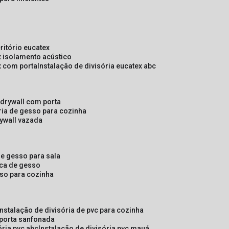
critório eucatex
ex isolamento acústico
ex com porta
instalação de divisória eucatex abc
e drywall com porta
ória de gesso para cozinha
rywall vazada
 de gesso para sala
laca de gesso
sso para cozinha
instalação de divisória de pvc para cozinha
 porta sanfonada
ória pvc abc
instalação de divisória pvc mauá