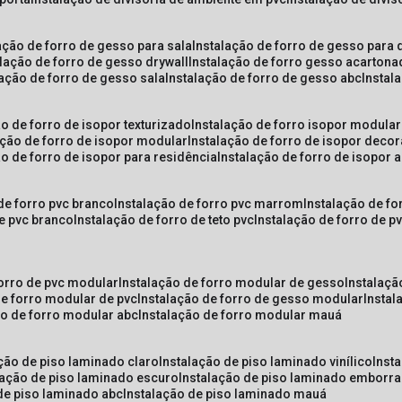
lação de forro de gesso para sala
instalação de forro de gesso para 
alação de forro de gesso drywall
instalação de forro gesso acarton
lação de forro de gesso sala
instalação de forro de gesso abc
insta
ão de forro de isopor texturizado
instalação de forro isopor modular
ação de forro de isopor modular
instalação de forro de isopor decor
ão de forro de isopor para residência
instalação de forro de isopor 
 de forro pvc branco
instalação de forro pvc marrom
instalação de fo
de pvc branco
instalação de forro de teto pvc
instalação de forro de 
forro de pvc modular
instalação de forro modular de gesso
instalaç
de forro modular de pvc
instalação de forro de gesso modular
insta
ão de forro modular abc
instalação de forro modular mauá
ação de piso laminado claro
instalação de piso laminado vinílico
inst
alação de piso laminado escuro
instalação de piso laminado emborr
 de piso laminado abc
instalação de piso laminado mauá