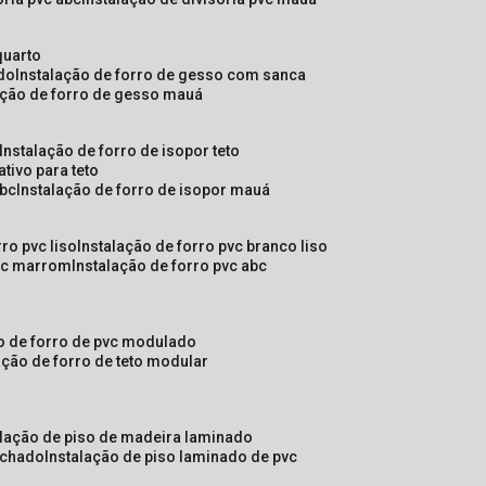
quarto
ado
instalação de forro de gesso com sanca
lação de forro de gesso mauá
instalação de forro de isopor teto
ativo para teto
abc
instalação de forro de isopor mauá
rro pvc liso
instalação de forro pvc branco liso
pvc marrom
instalação de forro pvc abc
ão de forro de pvc modulado
lação de forro de teto modular
alação de piso de madeira laminado
achado
instalação de piso laminado de pvc