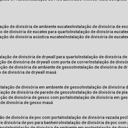
lação de divisória de ambiente eucatex
instalação de divisória de es
ão de divisória de eucatex para quarto
instalação de divisória eucat
lação de divisória acústica eucatex
instalação de divisória de eucat
talação de divisória de drywall para quarto
instalação de divisória d
ação de divisória de drywall com porta de correr
instalação de divis
lação de divisória de ambiente de gesso
instalação de divisória de d
o de divisória de drywall mauá
nstalação de divisória em ambiente de gesso
instalação de divisória
alação de divisória de parede de gesso
instalação de divisória de p
lação de divisória de gesso com porta
instalação de divisória em ge
o de divisória de gesso mauá
ção de divisória de pvc com porta
instalação de divisória vazada pvc
de divisória de pvc para banheiro
instalação de divisória de pvc com
 porta
instalação de divisória de ambiente em pvc
instalação de divis