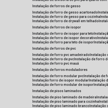
instalação de forros de gesso
instalação de forro de gesso acartonado
insta
instalação de forro de gesso para cozinha
inst
instalação de forro de drywall em telhado
insta
instalação de forros de isopor
instalação de forro de isopor para teto
instalaç
instalação de forro de isopor decorativo
instal
instalação de forro para teto de isopor
instalaç
instalação de forros de pvc
instalação de forro pvc amadeirado
instalação
instalação de forro de pvc
instalação de forro 
instalação de forro pvc mauá
instalação de forros moduladores
instalação de forro modular pvc
instalação de 
instalação forro de isopor modular
instalação 
instalação de forro modular de isopor
instalaç
instalação de pisos laminados
instalação de piso laminado de madeira
instal
instalação de piso laminado para cozinha
inst
instalação de piso laminado branco
instalação