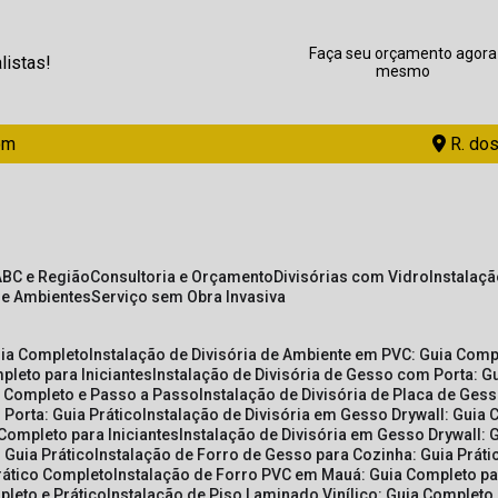
Faça seu orçamento agora
listas!
mesmo
om
R. dos
ABC e Região
Consultoria e Orçamento
Divisórias com Vidro
Instalaç
de Ambientes
Serviço sem Obra Invasiva
uia Completo
Instalação de Divisória de Ambiente em PVC: Guia Com
pleto para Iniciantes
Instalação de Divisória de Gesso com Porta: 
ia Completo e Passo a Passo
Instalação de Divisória de Placa de Ges
 Porta: Guia Prático
Instalação de Divisória em Gesso Drywall: Guia 
 Completo para Iniciantes
Instalação de Divisória em Gesso Drywall: 
 Guia Prático
Instalação de Forro de Gesso para Cozinha: Guia Prát
Prático Completo
Instalação de Forro PVC em Mauá: Guia Completo par
pleto e Prático
Instalação de Piso Laminado Vinílico: Guia Completo 