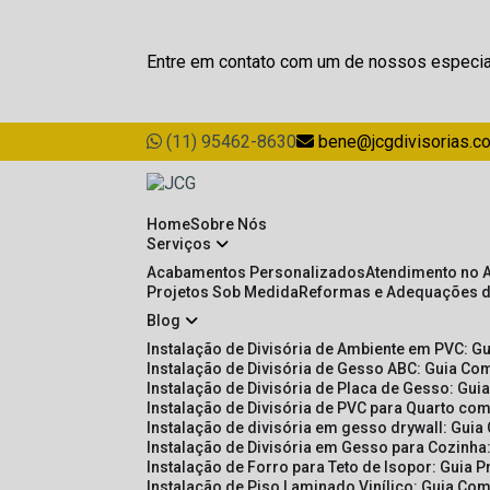
Entre em contato com um de nossos especia
(11) 95462-8630
bene@jcgdivisorias.c
Home
Sobre Nós
Serviços
Acabamentos Personalizados
Atendimento no 
Projetos Sob Medida
Reformas e Adequações 
Blog
Instalação de Divisória de Ambiente em PVC: G
Instalação de Divisória de Gesso ABC: Guia Com
Instalação de Divisória de Placa de Gesso: Gu
Instalação de Divisória de PVC para Quarto com
Instalação de divisória em gesso drywall: Guia
Instalação de Divisória em Gesso para Cozinha:
Instalação de Forro para Teto de Isopor: Guia 
Instalação de Piso Laminado Vinílico: Guia Com