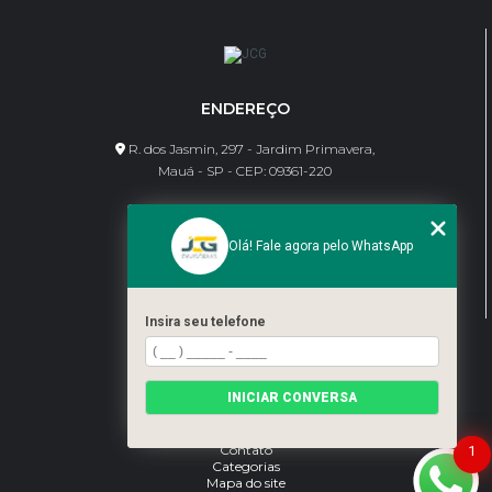
ENDEREÇO
R. dos Jasmin, 297 - Jardim Primavera,
Mauá - SP - CEP: 09361-220
CONTATO
Olá! Fale agora pelo WhatsApp
(11) 95462-8630
bene@jcgdivisorias.com
Insira seu telefone
MENU
Home
INICIAR CONVERSA
Sobre Nós
Serviços
Blog
Contato
1
Categorias
Mapa do site