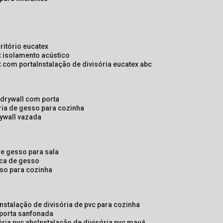
critório eucatex
ex isolamento acústico
ex com porta
instalação de divisória eucatex abc
e drywall com porta
ória de gesso para cozinha
rywall vazada
 de gesso para sala
laca de gesso
sso para cozinha
instalação de divisória de pvc para cozinha
 porta sanfonada
ória pvc abc
instalação de divisória pvc mauá