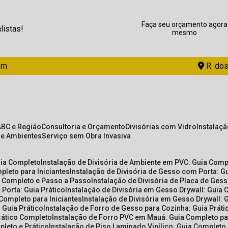
Faça seu orçamento agora
listas!
mesmo
om
R. dos
ABC e Região
Consultoria e Orçamento
Divisórias com Vidro
Instalaç
de Ambientes
Serviço sem Obra Invasiva
uia Completo
Instalação de Divisória de Ambiente em PVC: Guia Com
pleto para Iniciantes
Instalação de Divisória de Gesso com Porta: 
ia Completo e Passo a Passo
Instalação de Divisória de Placa de Ges
 Porta: Guia Prático
Instalação de Divisória em Gesso Drywall: Guia 
 Completo para Iniciantes
Instalação de Divisória em Gesso Drywall: 
 Guia Prático
Instalação de Forro de Gesso para Cozinha: Guia Prát
Prático Completo
Instalação de Forro PVC em Mauá: Guia Completo par
pleto e Prático
Instalação de Piso Laminado Vinílico: Guia Completo 