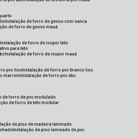
quarto
ado
instalação de forro de gesso com sanca
lação de forro de gesso mauá
instalação de forro de isopor teto
ativo para teto
abc
instalação de forro de isopor mauá
rro pvc liso
instalação de forro pvc branco liso
pvc marrom
instalação de forro pvc abc
ão de forro de pvc modulado
lação de forro de teto modular
alação de piso de madeira laminado
achado
instalação de piso laminado de pvc