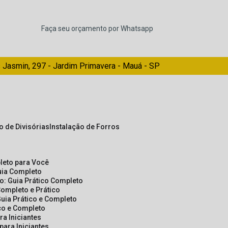
Faça seu orçamento por Whatsapp
 Jasmin, 297 - Jardim Primavera - Mauá - SP
ão de Divisórias
Instalação de Forros
pleto para Você
Guia Completo
so: Guia Prático Completo
Completo e Prático
Guia Prático e Completo
ico e Completo
a Iniciantes
para Iniciantes