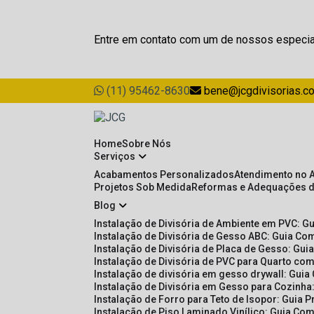
Entre em contato com um de nossos especia
(11) 95462-8630
bene@jcgdivisorias.c
Home
Sobre Nós
Serviços
Acabamentos Personalizados
Atendimento no 
Projetos Sob Medida
Reformas e Adequações 
Blog
Instalação de Divisória de Ambiente em PVC: G
Instalação de Divisória de Gesso ABC: Guia Com
Instalação de Divisória de Placa de Gesso: Gu
Instalação de Divisória de PVC para Quarto com
Instalação de divisória em gesso drywall: Guia
Instalação de Divisória em Gesso para Cozinha:
Instalação de Forro para Teto de Isopor: Guia 
Instalação de Piso Laminado Vinílico: Guia Com