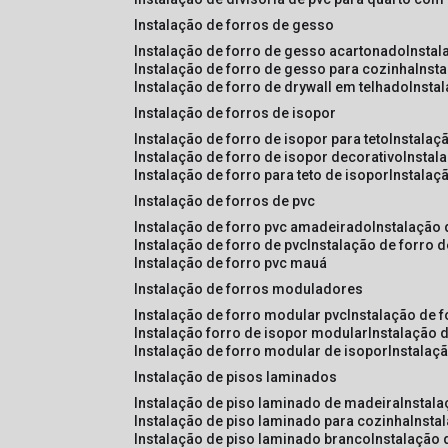
instalação de forros de gesso
instalação de forro de gesso acartonado
insta
instalação de forro de gesso para cozinha
inst
instalação de forro de drywall em telhado
insta
instalação de forros de isopor
instalação de forro de isopor para teto
instalaç
instalação de forro de isopor decorativo
instal
instalação de forro para teto de isopor
instalaç
instalação de forros de pvc
instalação de forro pvc amadeirado
instalação
instalação de forro de pvc
instalação de forro 
instalação de forro pvc mauá
instalação de forros moduladores
instalação de forro modular pvc
instalação de 
instalação forro de isopor modular
instalação 
instalação de forro modular de isopor
instalaç
instalação de pisos laminados
instalação de piso laminado de madeira
instal
instalação de piso laminado para cozinha
inst
instalação de piso laminado branco
instalação