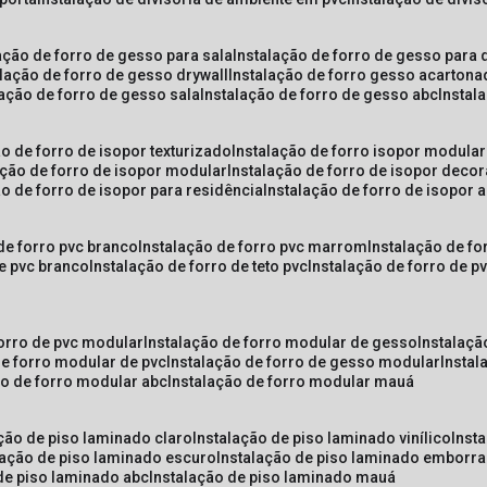
lação de forro de gesso para sala
instalação de forro de gesso para 
alação de forro de gesso drywall
instalação de forro gesso acarton
lação de forro de gesso sala
instalação de forro de gesso abc
insta
ão de forro de isopor texturizado
instalação de forro isopor modular
ação de forro de isopor modular
instalação de forro de isopor decor
ão de forro de isopor para residência
instalação de forro de isopor 
 de forro pvc branco
instalação de forro pvc marrom
instalação de fo
de pvc branco
instalação de forro de teto pvc
instalação de forro de 
forro de pvc modular
instalação de forro modular de gesso
instalaç
de forro modular de pvc
instalação de forro de gesso modular
insta
ão de forro modular abc
instalação de forro modular mauá
ação de piso laminado claro
instalação de piso laminado vinílico
inst
alação de piso laminado escuro
instalação de piso laminado emborr
 de piso laminado abc
instalação de piso laminado mauá