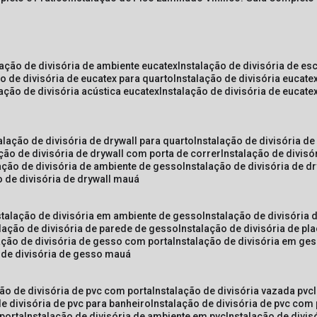
lação de divisória de ambiente eucatex
instalação de divisória de es
ão de divisória de eucatex para quarto
instalação de divisória eucat
lação de divisória acústica eucatex
instalação de divisória de eucat
talação de divisória de drywall para quarto
instalação de divisória d
ação de divisória de drywall com porta de correr
instalação de divis
lação de divisória de ambiente de gesso
instalação de divisória de d
o de divisória de drywall mauá
nstalação de divisória em ambiente de gesso
instalação de divisória
alação de divisória de parede de gesso
instalação de divisória de p
lação de divisória de gesso com porta
instalação de divisória em ge
o de divisória de gesso mauá
ção de divisória de pvc com porta
instalação de divisória vazada pvc
de divisória de pvc para banheiro
instalação de divisória de pvc com
 porta
instalação de divisória de ambiente em pvc
instalação de divis