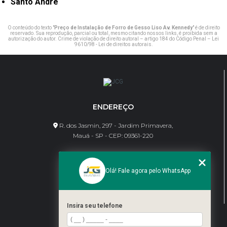
Santo André
O conteúdo do texto "
Preço de Instalação de Forro de Gesso Liso Av. Kennedy
" é de direito
reservado. Sua reprodução, parcial ou total, mesmo citando nossos links, é proibida sem a
autorização do autor. Crime de violação de direito autoral – artigo 184 do Código Penal –
Lei
9610/98 - Lei de direitos autorais
.
ENDEREÇO
R. dos Jasmin, 297 - Jardim Primavera,
Mauá - SP - CEP: 09361-220
CONTATO
Olá! Fale agora pelo WhatsApp
(11) 95462-8630
bene@jcgdivisorias.com
Insira seu telefone
MENU