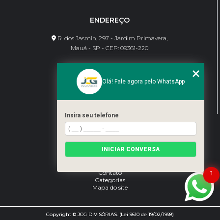
ENDEREÇO
R. dos Jasmin, 297 - Jardim Primavera,
Mauá - SP - CEP: 09361-220
CONTATO
Olá! Fale agora pelo WhatsApp
(11) 95462-8630
bene@jcgdivisorias.com
Insira seu telefone
MENU
Home
INICIAR CONVERSA
Sobre Nós
Serviços
Blog
Contato
1
Categorias
Mapa do site
Copyright © JCG DIVISÓRIAS. (Lei 9610 de 19/02/1998)