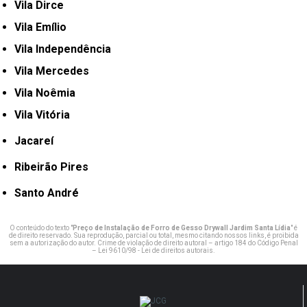
Vila Dirce
Vila Emílio
Vila Independência
Vila Mercedes
Vila Noêmia
Vila Vitória
Jacareí
Ribeirão Pires
Santo André
O conteúdo do texto "
Preço de Instalação de Forro de Gesso Drywall Jardim Santa Lídia
" é
de direito reservado. Sua reprodução, parcial ou total, mesmo citando nossos links, é proibida
sem a autorização do autor. Crime de violação de direito autoral – artigo 184 do Código Penal
–
Lei 9610/98 - Lei de direitos autorais
.