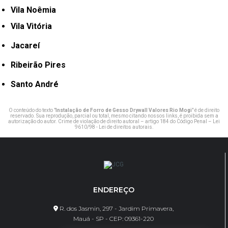
Vila Noêmia
Vila Vitória
Jacareí
Ribeirão Pires
Santo André
O conteúdo do texto "
Instalação de Forro de Gesso Drywall Valores Rio Mogi
" é de direito
reservado. Sua reprodução, parcial ou total, mesmo citando nossos links, é proibida sem a
autorização do autor. Crime de violação de direito autoral – artigo 184 do Código Penal –
Lei
9610/98 - Lei de direitos autorais
.
ENDEREÇO
R. dos Jasmin, 297 - Jardim Primavera,
Mauá - SP - CEP: 09361-220