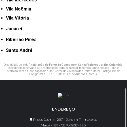
Vila Noêmia
Vila Vitória
Jacareí
Ribeirão Pires
Santo André
O conteúdo do texto "
Instalação de Forro de Gesso com Sanca Valores Jardim Columbia
"
é de direito reservado. Sua reprodução, parcial ou total, mesmo citando nossos links, é
proibida sem a autorização do autor. Crime de violação de direito autoral – artigo 184 do
Código Penal –
Lei 9610/98 - Lei de direitos autorais
.
ENDEREÇO
R. dos Jasmin, 297 - Jardim Primavera,
Mauá - SP - CEP: 09361-220