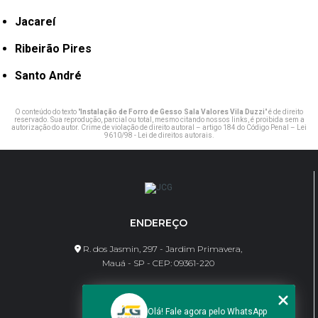
Jacareí
Ribeirão Pires
Santo André
O conteúdo do texto "
Instalação de Forro de Gesso Sala Valores Vila Duzzi
" é de direito
reservado. Sua reprodução, parcial ou total, mesmo citando nossos links, é proibida sem a
autorização do autor. Crime de violação de direito autoral – artigo 184 do Código Penal –
Lei
9610/98 - Lei de direitos autorais
.
ENDEREÇO
R. dos Jasmin, 297 - Jardim Primavera,
Mauá - SP - CEP: 09361-220
CONTATO
Olá! Fale agora pelo WhatsApp