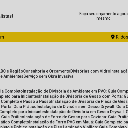
Faça seu orçamento agora
listas!
mesmo
om
R. dos
ABC e Região
Consultoria e Orçamento
Divisórias com Vidro
Instalaç
de Ambientes
Serviço sem Obra Invasiva
uia Completo
Instalação de Divisória de Ambiente em PVC: Guia Com
pleto para Iniciantes
Instalação de Divisória de Gesso com Porta: 
ia Completo e Passo a Passo
Instalação de Divisória de Placa de Ges
 Porta: Guia Prático
Instalação de Divisória em Gesso Drywall: Guia 
 Completo para Iniciantes
Instalação de Divisória em Gesso Drywall: 
 Guia Prático
Instalação de Forro de Gesso para Cozinha: Guia Prát
Prático Completo
Instalação de Forro PVC em Mauá: Guia Completo par
pleto e Prático
Instalação de Piso Laminado Vinílico: Guia Completo 