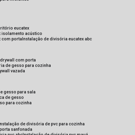
critório eucatex
ex isolamento acústico
ex com porta
instalação de divisória eucatex abc
e drywall com porta
ória de gesso para cozinha
rywall vazada
 de gesso para sala
laca de gesso
sso para cozinha
instalação de divisória de pvc para cozinha
 porta sanfonada
ória pvc abc
instalação de divisória pvc mauá