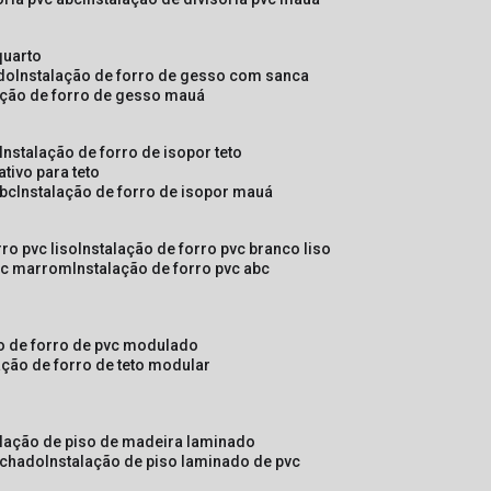
quarto
ado
instalação de forro de gesso com sanca
lação de forro de gesso mauá
instalação de forro de isopor teto
ativo para teto
abc
instalação de forro de isopor mauá
rro pvc liso
instalação de forro pvc branco liso
pvc marrom
instalação de forro pvc abc
ão de forro de pvc modulado
lação de forro de teto modular
alação de piso de madeira laminado
achado
instalação de piso laminado de pvc