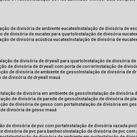
lação de divisória de ambiente eucatex
instalação de divisória de es
ão de divisória de eucatex para quarto
instalação de divisória eucat
lação de divisória acústica eucatex
instalação de divisória de eucat
talação de divisória de drywall para quarto
instalação de divisória d
ação de divisória de drywall com porta de correr
instalação de divis
lação de divisória de ambiente de gesso
instalação de divisória de d
o de divisória de drywall mauá
nstalação de divisória em ambiente de gesso
instalação de divisória
alação de divisória de parede de gesso
instalação de divisória de p
lação de divisória de gesso com porta
instalação de divisória em ge
o de divisória de gesso mauá
ção de divisória de pvc com porta
instalação de divisória vazada pvc
de divisória de pvc para banheiro
instalação de divisória de pvc com
 porta
instalação de divisória de ambiente em pvc
instalação de divis