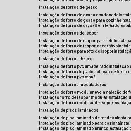
instalação de forros de gesso
instalação de forro de gesso acartonado
insta
instalação de forro de gesso para cozinha
inst
instalação de forro de drywall em telhado
insta
instalação de forros de isopor
instalação de forro de isopor para teto
instalaç
instalação de forro de isopor decorativo
instal
instalação de forro para teto de isopor
instalaç
instalação de forros de pvc
instalação de forro pvc amadeirado
instalação
instalação de forro de pvc
instalação de forro 
instalação de forro pvc mauá
instalação de forros moduladores
instalação de forro modular pvc
instalação de 
instalação forro de isopor modular
instalação 
instalação de forro modular de isopor
instalaç
instalação de pisos laminados
instalação de piso laminado de madeira
instal
instalação de piso laminado para cozinha
inst
instalação de piso laminado branco
instalação