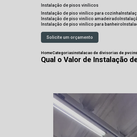
instalação de pisos vinílicos
instalação de piso vinílico para cozinha
instala
instalação de piso vinílico amadeirado
instalaç
instalação de piso vinílico para banheiro
instal
Solicite um orçamento
Home
Categorias
instalacao de divisorias de pvc
in
Qual o Valor de Instalação 