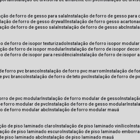
lação de forro de gesso para sala
instalação de forro de gesso para 
alação de forro de gesso drywall
instalação de forro gesso acarton
lação de forro de gesso sala
instalação de forro de gesso abc
insta
ão de forro de isopor texturizado
instalação de forro isopor modular
ação de forro de isopor modular
instalação de forro de isopor decor
ão de forro de isopor para residência
instalação de forro de isopor 
 de forro pvc branco
instalação de forro pvc marrom
instalação de fo
de pvc branco
instalação de forro de teto pvc
instalação de forro de 
forro de pvc modular
instalação de forro modular de gesso
instalaç
de forro modular de pvc
instalação de forro de gesso modular
insta
ão de forro modular abc
instalação de forro modular mauá
ação de piso laminado claro
instalação de piso laminado vinílico
inst
alação de piso laminado escuro
instalação de piso laminado emborr
 de piso laminado abc
instalação de piso laminado mauá