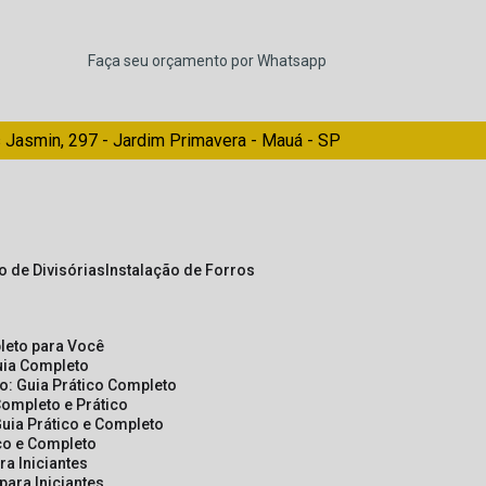
Faça seu orçamento por Whatsapp
 Jasmin, 297 - Jardim Primavera - Mauá - SP
ão de Divisórias
Instalação de Forros
pleto para Você
Guia Completo
so: Guia Prático Completo
Completo e Prático
Guia Prático e Completo
ico e Completo
a Iniciantes
para Iniciantes