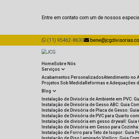
Entre em contato com um de nossos especia
(11) 95462-8630
bene@jcgdivisorias.c
Home
Sobre Nós
Serviços
Acabamentos Personalizados
Atendimento no 
Projetos Sob Medida
Reformas e Adequações 
Blog
Instalação de Divisória de Ambiente em PVC: G
Instalação de Divisória de Gesso ABC: Guia Com
Instalação de Divisória de Placa de Gesso: Gu
Instalação de Divisória de PVC para Quarto com
Instalação de divisória em gesso drywall: Guia
Instalação de Divisória em Gesso para Cozinha:
Instalação de Forro para Teto de Isopor: Guia 
Instalação de Piso Laminado Vinílico: Guia Com