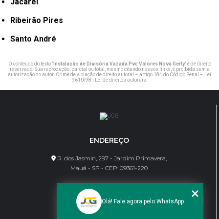
Jacareí
Ribeirão Pires
Santo André
O conteúdo do texto "
Instalação de Divisória Vazada Pvc Valores Nova Gerty
" é de direito
reservado. Sua reprodução, parcial ou total, mesmo citando nossos links, é proibida sem a
autorização do autor. Crime de violação de direito autoral – artigo 184 do Código Penal –
Lei
9610/98 - Lei de direitos autorais
.
ENDEREÇO
R. dos Jasmin, 297 - Jardim Primavera,
Mauá - SP - CEP: 09361-220
CONTATO
Olá! Fale agora pelo WhatsApp
(11) 95462-8630