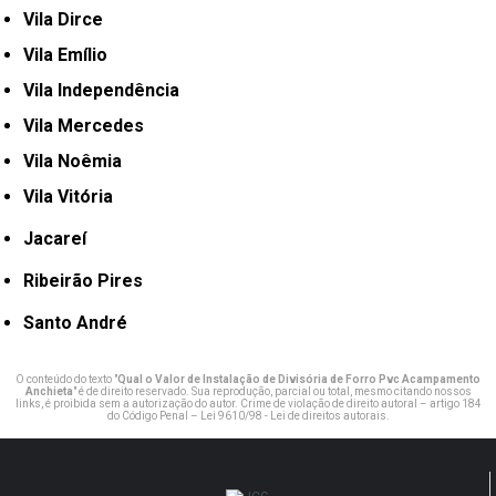
Vila Dirce
Vila Emílio
Vila Independência
Vila Mercedes
Vila Noêmia
Vila Vitória
Jacareí
Ribeirão Pires
Santo André
O conteúdo do texto "
Qual o Valor de Instalação de Divisória de Forro Pvc Acampamento
Anchieta
" é de direito reservado. Sua reprodução, parcial ou total, mesmo citando nossos
links, é proibida sem a autorização do autor. Crime de violação de direito autoral – artigo 184
do Código Penal –
Lei 9610/98 - Lei de direitos autorais
.