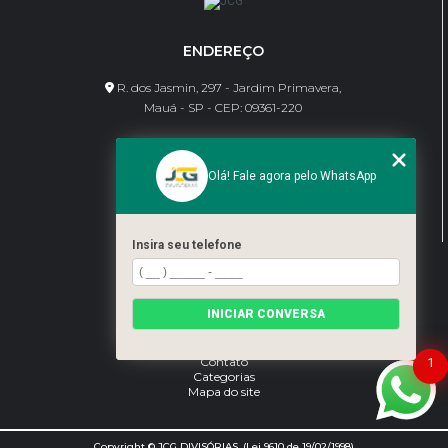
ENDEREÇO
R. dos Jasmin, 297 - Jardim Primavera,
Mauá - SP - CEP: 09361-220
CONTATO
Olá! Fale agora pelo WhatsApp
(11) 95462-8630
bene@jcgdivisorias.com
Insira seu telefone
MENU
Home
INICIAR CONVERSA
Sobre Nós
Serviços
Blog
Contato
1
Categorias
Mapa do site
Copyright © JCG DIVISÓRIAS. (Lei 9610 de 19/02/1998)