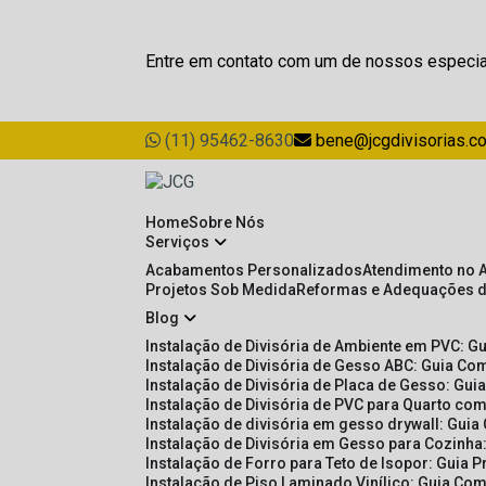
Entre em contato com um de nossos especia
(11) 95462-8630
bene@jcgdivisorias.c
Home
Sobre Nós
Serviços
Acabamentos Personalizados
Atendimento no 
Projetos Sob Medida
Reformas e Adequações 
Blog
Instalação de Divisória de Ambiente em PVC: G
Instalação de Divisória de Gesso ABC: Guia Com
Instalação de Divisória de Placa de Gesso: Gu
Instalação de Divisória de PVC para Quarto com
Instalação de divisória em gesso drywall: Guia
Instalação de Divisória em Gesso para Cozinha:
Instalação de Forro para Teto de Isopor: Guia 
Instalação de Piso Laminado Vinílico: Guia Com