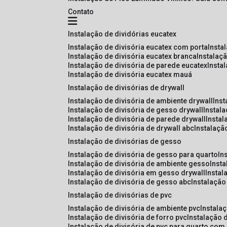
Contato
instalação de dividórias eucatex
instalação de divisória eucatex com porta
insta
instalação de divisória eucatex branca
instalaç
instalação de divisória de parede eucatex
insta
instalação de divisória eucatex mauá
instalação de divisórias de drywall
instalação de divisória de ambiente drywall
ins
instalação de divisória de gesso drywall
instal
instalação de divisória de parede drywall
insta
instalação de divisória de drywall abc
instalaçã
instalação de divisórias de gesso
instalação de divisória de gesso para quarto
i
instalação de divisória de ambiente gesso
inst
instalação de divisória em gesso drywall
insta
instalação de divisória de gesso abc
instalaçã
instalação de divisórias de pvc
instalação de divisória de ambiente pvc
instala
instalação de divisória de forro pvc
instalação 
instalação de divisória de pvc para quarto com