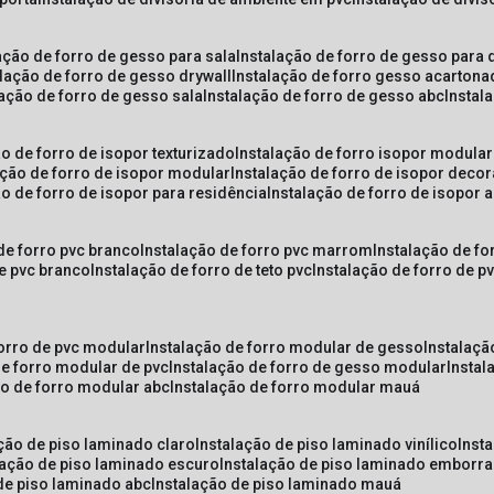
lação de forro de gesso para sala
instalação de forro de gesso para 
alação de forro de gesso drywall
instalação de forro gesso acarton
lação de forro de gesso sala
instalação de forro de gesso abc
insta
ão de forro de isopor texturizado
instalação de forro isopor modular
ação de forro de isopor modular
instalação de forro de isopor decor
ão de forro de isopor para residência
instalação de forro de isopor 
 de forro pvc branco
instalação de forro pvc marrom
instalação de fo
de pvc branco
instalação de forro de teto pvc
instalação de forro de 
forro de pvc modular
instalação de forro modular de gesso
instalaç
de forro modular de pvc
instalação de forro de gesso modular
insta
ão de forro modular abc
instalação de forro modular mauá
ação de piso laminado claro
instalação de piso laminado vinílico
inst
alação de piso laminado escuro
instalação de piso laminado emborr
 de piso laminado abc
instalação de piso laminado mauá