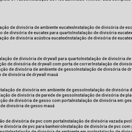
lação de divisória de ambiente eucatex
instalação de divisória de es
ão de divisória de eucatex para quarto
instalação de divisória eucat
lação de divisória acústica eucatex
instalação de divisória de eucat
talação de divisória de drywall para quarto
instalação de divisória d
ação de divisória de drywall com porta de correr
instalação de divis
lação de divisória de ambiente de gesso
instalação de divisória de d
o de divisória de drywall mauá
nstalação de divisória em ambiente de gesso
instalação de divisória
alação de divisória de parede de gesso
instalação de divisória de p
lação de divisória de gesso com porta
instalação de divisória em ge
o de divisória de gesso mauá
ção de divisória de pvc com porta
instalação de divisória vazada pvc
de divisória de pvc para banheiro
instalação de divisória de pvc com
 porta
instalação de divisória de ambiente em pvc
instalação de divis