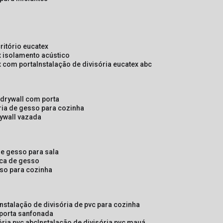
critório eucatex
ex isolamento acústico
ex com porta
instalação de divisória eucatex abc
e drywall com porta
ória de gesso para cozinha
rywall vazada
 de gesso para sala
laca de gesso
sso para cozinha
instalação de divisória de pvc para cozinha
 porta sanfonada
ória pvc abc
instalação de divisória pvc mauá