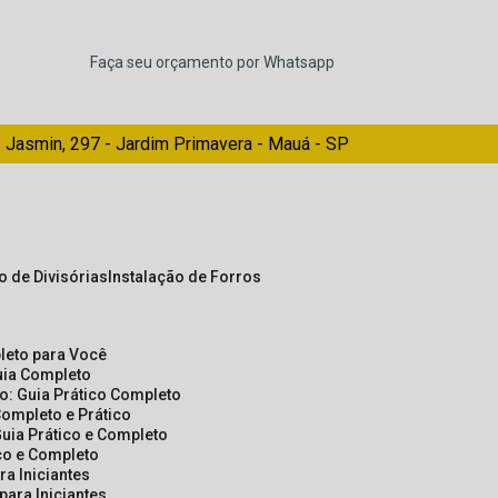
Faça seu orçamento por Whatsapp
 Jasmin, 297 - Jardim Primavera - Mauá - SP
ão de Divisórias
Instalação de Forros
pleto para Você
Guia Completo
so: Guia Prático Completo
Completo e Prático
Guia Prático e Completo
ico e Completo
a Iniciantes
para Iniciantes