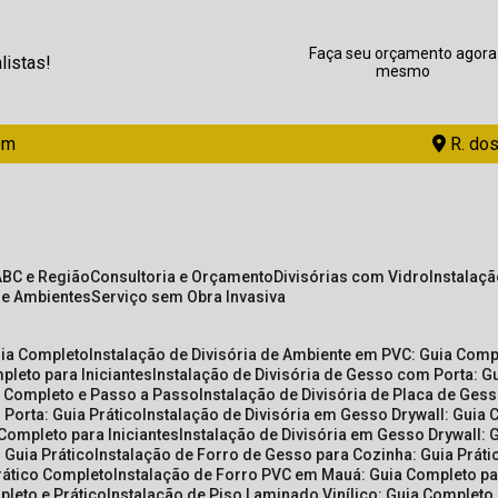
Faça seu orçamento agora
listas!
mesmo
om
R. dos
ABC e Região
Consultoria e Orçamento
Divisórias com Vidro
Instalaç
de Ambientes
Serviço sem Obra Invasiva
uia Completo
Instalação de Divisória de Ambiente em PVC: Guia Com
pleto para Iniciantes
Instalação de Divisória de Gesso com Porta: 
ia Completo e Passo a Passo
Instalação de Divisória de Placa de Ges
 Porta: Guia Prático
Instalação de Divisória em Gesso Drywall: Guia 
 Completo para Iniciantes
Instalação de Divisória em Gesso Drywall: 
 Guia Prático
Instalação de Forro de Gesso para Cozinha: Guia Prát
Prático Completo
Instalação de Forro PVC em Mauá: Guia Completo par
pleto e Prático
Instalação de Piso Laminado Vinílico: Guia Completo 