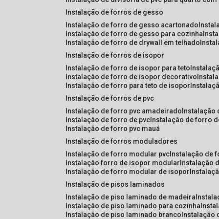
instalação de forros de gesso
instalação de forro de gesso acartonado
insta
instalação de forro de gesso para cozinha
inst
instalação de forro de drywall em telhado
insta
instalação de forros de isopor
instalação de forro de isopor para teto
instalaç
instalação de forro de isopor decorativo
instal
instalação de forro para teto de isopor
instalaç
instalação de forros de pvc
instalação de forro pvc amadeirado
instalação
instalação de forro de pvc
instalação de forro 
instalação de forro pvc mauá
instalação de forros moduladores
instalação de forro modular pvc
instalação de 
instalação forro de isopor modular
instalação 
instalação de forro modular de isopor
instalaç
instalação de pisos laminados
instalação de piso laminado de madeira
instal
instalação de piso laminado para cozinha
inst
instalação de piso laminado branco
instalação