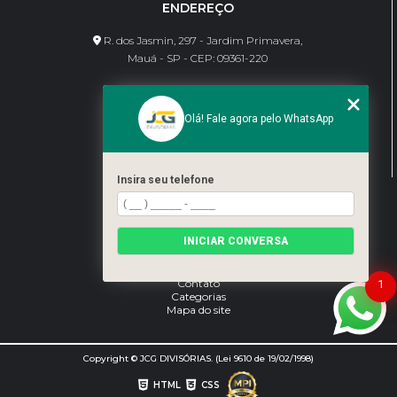
ENDEREÇO
R. dos Jasmin, 297 - Jardim Primavera,
Mauá - SP - CEP: 09361-220
CONTATO
Olá! Fale agora pelo WhatsApp
(11) 95462-8630
bene@jcgdivisorias.com
Insira seu telefone
MENU
Home
INICIAR CONVERSA
Sobre Nós
Serviços
Blog
Contato
1
Categorias
Mapa do site
Copyright © JCG DIVISÓRIAS. (Lei 9610 de 19/02/1998)
HTML
CSS