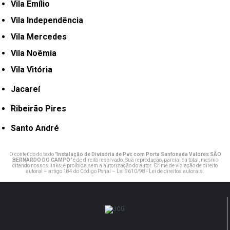
Vila Emílio
Vila Independência
Vila Mercedes
Vila Noêmia
Vila Vitória
Jacareí
Ribeirão Pires
Santo André
O conteúdo do texto "
Instalação de Divisória de Pvc com Porta Sanfonada Valores SÃO
BERNARDO DO CAMPO
" é de direito reservado. Sua reprodução, parcial ou total, mesmo
citando nossos links, é proibida sem a autorização do autor. Crime de violação de direito
autoral – artigo 184 do Código Penal –
Lei 9610/98 - Lei de direitos autorais
.