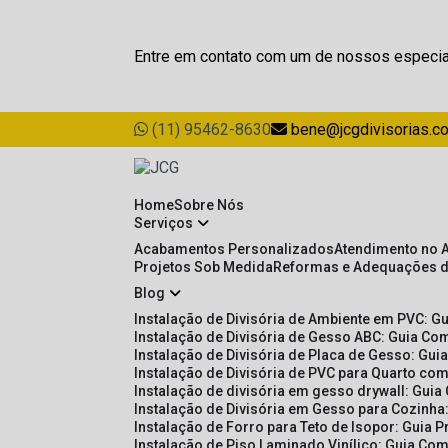
Entre em contato com um de nossos especia
(11) 95462-8630
bene@jcgdivisorias.c
Home
Sobre Nós
Serviços
Acabamentos Personalizados
Atendimento no 
Projetos Sob Medida
Reformas e Adequações 
Blog
Instalação de Divisória de Ambiente em PVC: G
Instalação de Divisória de Gesso ABC: Guia Com
Instalação de Divisória de Placa de Gesso: Gu
Instalação de Divisória de PVC para Quarto com
Instalação de divisória em gesso drywall: Guia
Instalação de Divisória em Gesso para Cozinha:
Instalação de Forro para Teto de Isopor: Guia 
Instalação de Piso Laminado Vinílico: Guia Com