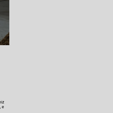
niz
, e