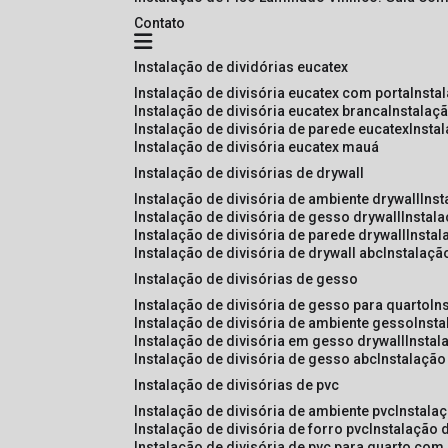
Contato
instalação de dividórias eucatex
instalação de divisória eucatex com porta
insta
instalação de divisória eucatex branca
instalaç
instalação de divisória de parede eucatex
insta
instalação de divisória eucatex mauá
instalação de divisórias de drywall
instalação de divisória de ambiente drywall
ins
instalação de divisória de gesso drywall
instal
instalação de divisória de parede drywall
insta
instalação de divisória de drywall abc
instalaçã
instalação de divisórias de gesso
instalação de divisória de gesso para quarto
i
instalação de divisória de ambiente gesso
inst
instalação de divisória em gesso drywall
insta
instalação de divisória de gesso abc
instalaçã
instalação de divisórias de pvc
instalação de divisória de ambiente pvc
instala
instalação de divisória de forro pvc
instalação 
instalação de divisória de pvc para quarto com