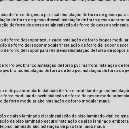
lação de forro de gesso para sala
instalação de forro de gesso para 
alação de forro de gesso drywall
instalação de forro gesso acarton
lação de forro de gesso sala
instalação de forro de gesso abc
insta
ão de forro de isopor texturizado
instalação de forro isopor modular
ação de forro de isopor modular
instalação de forro de isopor decor
ão de forro de isopor para residência
instalação de forro de isopor 
 de forro pvc branco
instalação de forro pvc marrom
instalação de fo
de pvc branco
instalação de forro de teto pvc
instalação de forro de 
forro de pvc modular
instalação de forro modular de gesso
instalaç
de forro modular de pvc
instalação de forro de gesso modular
insta
ão de forro modular abc
instalação de forro modular mauá
ação de piso laminado claro
instalação de piso laminado vinílico
inst
alação de piso laminado escuro
instalação de piso laminado emborr
 de piso laminado abc
instalação de piso laminado mauá