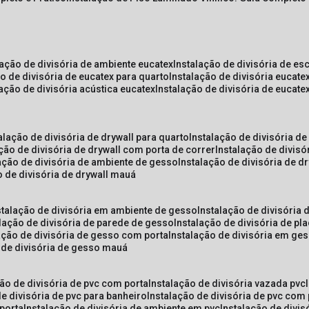
lação de divisória de ambiente eucatex
instalação de divisória de es
ão de divisória de eucatex para quarto
instalação de divisória eucat
lação de divisória acústica eucatex
instalação de divisória de eucat
talação de divisória de drywall para quarto
instalação de divisória d
ação de divisória de drywall com porta de correr
instalação de divis
lação de divisória de ambiente de gesso
instalação de divisória de d
o de divisória de drywall mauá
nstalação de divisória em ambiente de gesso
instalação de divisória
alação de divisória de parede de gesso
instalação de divisória de p
lação de divisória de gesso com porta
instalação de divisória em ge
o de divisória de gesso mauá
ção de divisória de pvc com porta
instalação de divisória vazada pvc
de divisória de pvc para banheiro
instalação de divisória de pvc com
 porta
instalação de divisória de ambiente em pvc
instalação de divis