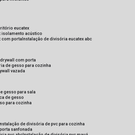
critório eucatex
ex isolamento acústico
ex com porta
instalação de divisória eucatex abc
e drywall com porta
ória de gesso para cozinha
rywall vazada
 de gesso para sala
laca de gesso
sso para cozinha
instalação de divisória de pvc para cozinha
 porta sanfonada
ória pvc abc
instalação de divisória pvc mauá