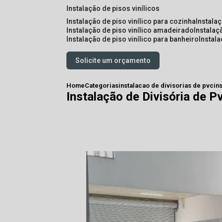
instalação de pisos vinílicos
instalação de piso vinílico para cozinha
instala
instalação de piso vinílico amadeirado
instalaç
instalação de piso vinílico para banheiro
instal
Solicite um orçamento
Home
Categorias
instalacao de divisorias de pvc
in
Instalação de Divisória de P