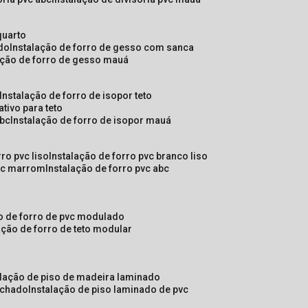
quarto
ado
instalação de forro de gesso com sanca
lação de forro de gesso mauá
instalação de forro de isopor teto
ativo para teto
abc
instalação de forro de isopor mauá
rro pvc liso
instalação de forro pvc branco liso
pvc marrom
instalação de forro pvc abc
ão de forro de pvc modulado
lação de forro de teto modular
alação de piso de madeira laminado
achado
instalação de piso laminado de pvc