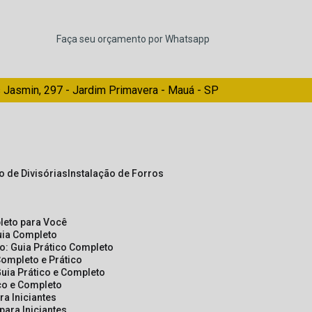
Faça seu orçamento por Whatsapp
 Jasmin, 297 - Jardim Primavera - Mauá - SP
ão de Divisórias
Instalação de Forros
pleto para Você
Guia Completo
so: Guia Prático Completo
Completo e Prático
Guia Prático e Completo
ico e Completo
a Iniciantes
para Iniciantes