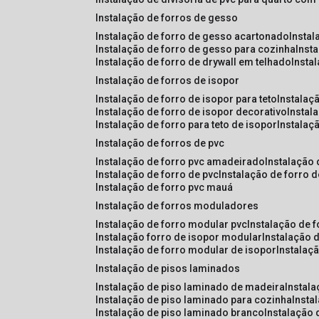
instalação de forros de gesso
instalação de forro de gesso acartonado
insta
instalação de forro de gesso para cozinha
inst
instalação de forro de drywall em telhado
insta
instalação de forros de isopor
instalação de forro de isopor para teto
instalaç
instalação de forro de isopor decorativo
instal
instalação de forro para teto de isopor
instalaç
instalação de forros de pvc
instalação de forro pvc amadeirado
instalação
instalação de forro de pvc
instalação de forro 
instalação de forro pvc mauá
instalação de forros moduladores
instalação de forro modular pvc
instalação de 
instalação forro de isopor modular
instalação 
instalação de forro modular de isopor
instalaç
instalação de pisos laminados
instalação de piso laminado de madeira
instal
instalação de piso laminado para cozinha
inst
instalação de piso laminado branco
instalação