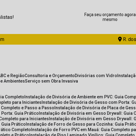
Faça seu orçamento agora
listas!
mesmo
om
R. dos
ABC e Região
Consultoria e Orçamento
Divisórias com Vidro
Instalaç
de Ambientes
Serviço sem Obra Invasiva
uia Completo
Instalação de Divisória de Ambiente em PVC: Guia Com
pleto para Iniciantes
Instalação de Divisória de Gesso com Porta: 
ia Completo e Passo a Passo
Instalação de Divisória de Placa de Ges
 Porta: Guia Prático
Instalação de Divisória em Gesso Drywall: Guia 
 Completo para Iniciantes
Instalação de Divisória em Gesso Drywall: 
 Guia Prático
Instalação de Forro de Gesso para Cozinha: Guia Prát
Prático Completo
Instalação de Forro PVC em Mauá: Guia Completo par
pleto e Prático
Instalação de Piso Laminado Vinílico: Guia Completo 