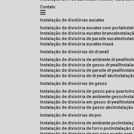
Contato
instalação de dividórias eucatex
instalação de divisória eucatex com porta
insta
instalação de divisória eucatex branca
instalaç
instalação de divisória de parede eucatex
insta
instalação de divisória eucatex mauá
instalação de divisórias de drywall
instalação de divisória de ambiente drywall
ins
instalação de divisória de gesso drywall
instal
instalação de divisória de parede drywall
insta
instalação de divisória de drywall abc
instalaçã
instalação de divisórias de gesso
instalação de divisória de gesso para quarto
i
instalação de divisória de ambiente gesso
inst
instalação de divisória em gesso drywall
insta
instalação de divisória de gesso abc
instalaçã
instalação de divisórias de pvc
instalação de divisória de ambiente pvc
instala
instalação de divisória de forro pvc
instalação 
instalação de divisória de pvc para quarto com