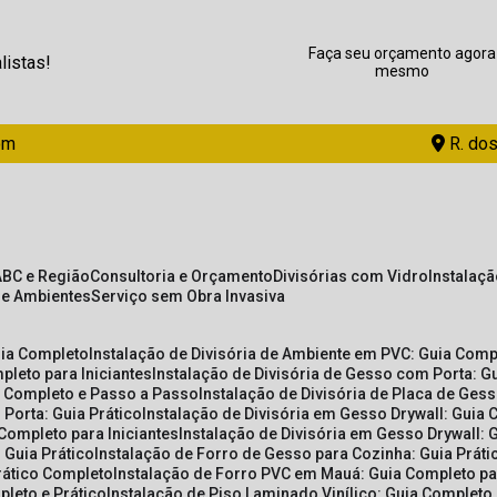
Faça seu orçamento agora
listas!
mesmo
om
R. dos
ABC e Região
Consultoria e Orçamento
Divisórias com Vidro
Instalaç
de Ambientes
Serviço sem Obra Invasiva
uia Completo
Instalação de Divisória de Ambiente em PVC: Guia Com
pleto para Iniciantes
Instalação de Divisória de Gesso com Porta: 
ia Completo e Passo a Passo
Instalação de Divisória de Placa de Ges
 Porta: Guia Prático
Instalação de Divisória em Gesso Drywall: Guia 
 Completo para Iniciantes
Instalação de Divisória em Gesso Drywall: 
 Guia Prático
Instalação de Forro de Gesso para Cozinha: Guia Prát
Prático Completo
Instalação de Forro PVC em Mauá: Guia Completo par
pleto e Prático
Instalação de Piso Laminado Vinílico: Guia Completo 