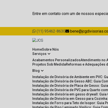
Entre em contato com um de nossos especia
(11) 95462-8630
bene@jcgdivisorias.c
Home
Sobre Nós
Serviços
Acabamentos Personalizados
Atendimento no 
Projetos Sob Medida
Reformas e Adequações 
Blog
Instalação de Divisória de Ambiente em PVC: G
Instalação de Divisória de Gesso ABC: Guia Com
Instalação de Divisória de Placa de Gesso: Gu
Instalação de Divisória de PVC para Quarto com
Instalação de divisória em gesso drywall: Guia
Instalação de Divisória em Gesso para Cozinha:
Instalação de Forro para Teto de Isopor: Guia 
Instalação de Piso Laminado Vinílico: Guia Com