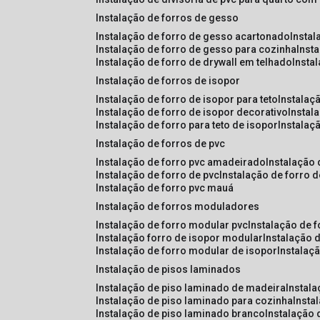
instalação de forros de gesso
instalação de forro de gesso acartonado
insta
instalação de forro de gesso para cozinha
inst
instalação de forro de drywall em telhado
insta
instalação de forros de isopor
instalação de forro de isopor para teto
instalaç
instalação de forro de isopor decorativo
instal
instalação de forro para teto de isopor
instalaç
instalação de forros de pvc
instalação de forro pvc amadeirado
instalação
instalação de forro de pvc
instalação de forro 
instalação de forro pvc mauá
instalação de forros moduladores
instalação de forro modular pvc
instalação de 
instalação forro de isopor modular
instalação 
instalação de forro modular de isopor
instalaç
instalação de pisos laminados
instalação de piso laminado de madeira
instal
instalação de piso laminado para cozinha
inst
instalação de piso laminado branco
instalação