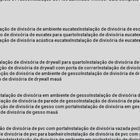
lação de divisória de ambiente eucatex
instalação de divisória de es
ão de divisória de eucatex para quarto
instalação de divisória eucat
lação de divisória acústica eucatex
instalação de divisória de eucat
talação de divisória de drywall para quarto
instalação de divisória d
ação de divisória de drywall com porta de correr
instalação de divis
lação de divisória de ambiente de gesso
instalação de divisória de d
o de divisória de drywall mauá
nstalação de divisória em ambiente de gesso
instalação de divisória
alação de divisória de parede de gesso
instalação de divisória de p
lação de divisória de gesso com porta
instalação de divisória em ge
o de divisória de gesso mauá
ção de divisória de pvc com porta
instalação de divisória vazada pvc
de divisória de pvc para banheiro
instalação de divisória de pvc com
 porta
instalação de divisória de ambiente em pvc
instalação de divis