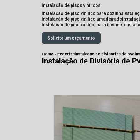
instalação de pisos vinílicos
instalação de piso vinílico para cozinha
instala
instalação de piso vinílico amadeirado
instalaç
instalação de piso vinílico para banheiro
instal
Solicite um orçamento
Home
Categorias
instalacao de divisorias de pvc
in
Instalação de Divisória de P