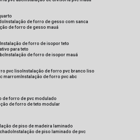
quarto
ado
instalação de forro de gesso com sanca
lação de forro de gesso mauá
instalação de forro de isopor teto
ativo para teto
abc
instalação de forro de isopor mauá
rro pvc liso
instalação de forro pvc branco liso
pvc marrom
instalação de forro pvc abc
ão de forro de pvc modulado
lação de forro de teto modular
alação de piso de madeira laminado
achado
instalação de piso laminado de pvc