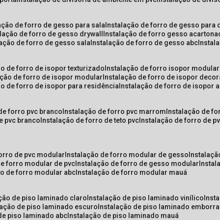
lação de forro de gesso para sala
instalação de forro de gesso para 
alação de forro de gesso drywall
instalação de forro gesso acarton
lação de forro de gesso sala
instalação de forro de gesso abc
insta
ão de forro de isopor texturizado
instalação de forro isopor modular
ação de forro de isopor modular
instalação de forro de isopor decor
ão de forro de isopor para residência
instalação de forro de isopor 
 de forro pvc branco
instalação de forro pvc marrom
instalação de fo
de pvc branco
instalação de forro de teto pvc
instalação de forro de 
forro de pvc modular
instalação de forro modular de gesso
instalaç
de forro modular de pvc
instalação de forro de gesso modular
insta
ão de forro modular abc
instalação de forro modular mauá
ação de piso laminado claro
instalação de piso laminado vinílico
inst
alação de piso laminado escuro
instalação de piso laminado emborr
 de piso laminado abc
instalação de piso laminado mauá