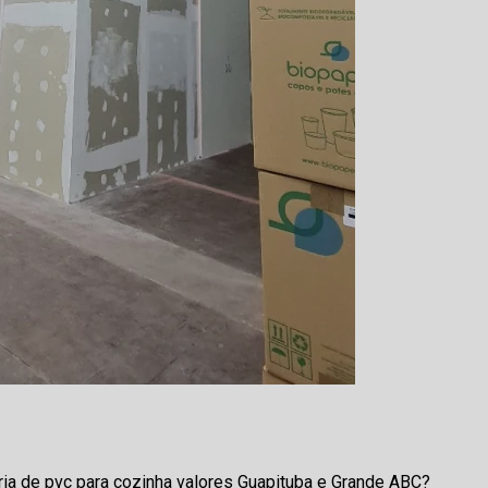
ria de pvc para cozinha valores Guapituba e Grande ABC?