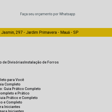
Faça seu orçamento por Whatsapp
 Jasmin, 297 - Jardim Primavera - Mauá - SP
ão de Divisórias
Instalação de Forros
pleto para Você
Guia Completo
so: Guia Prático Completo
Completo e Prático
Guia Prático e Completo
ico e Completo
a Iniciantes
para Iniciantes