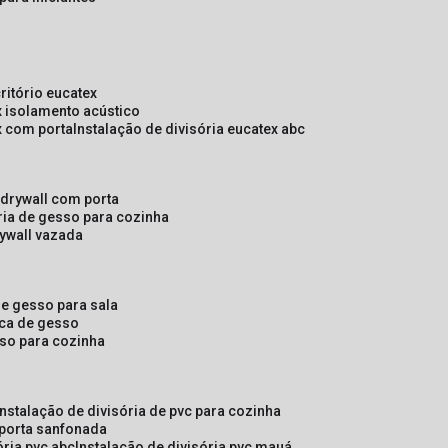
critório eucatex
ex isolamento acústico
ex com porta
instalação de divisória eucatex abc
e drywall com porta
ória de gesso para cozinha
rywall vazada
 de gesso para sala
laca de gesso
sso para cozinha
instalação de divisória de pvc para cozinha
 porta sanfonada
ória pvc abc
instalação de divisória pvc mauá