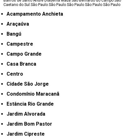
Bairros de Santo André
Diadema
Maua
São Bernardo do Campo
São
Caetano do Sul
São Paulo
São Paulo
São Paulo
São Paulo
São Paulo
Acampamento Anchieta
Araçaúva
Bangú
Campestre
Campo Grande
Casa Branca
Centro
Cidade São Jorge
Condomínio Maracanã
Estância Rio Grande
Jardim Alvorada
Jardim Bom Pastor
Jardim Cipreste