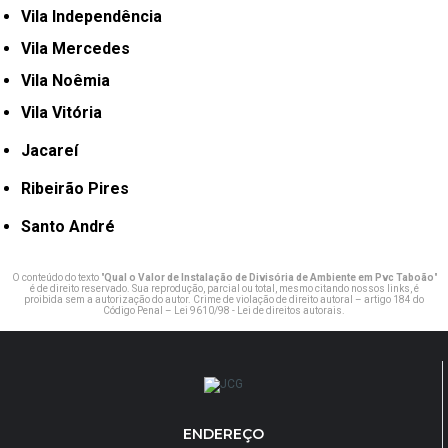
Vila Independência
Vila Mercedes
Vila Noêmia
Vila Vitória
Jacareí
Ribeirão Pires
Santo André
O conteúdo do texto "
Qual o Valor de Instalação de Divisória de Ambiente em Pvc Taboão
"
é de direito reservado. Sua reprodução, parcial ou total, mesmo citando nossos links, é
proibida sem a autorização do autor. Crime de violação de direito autoral – artigo 184 do
Código Penal –
Lei 9610/98 - Lei de direitos autorais
.
ENDEREÇO