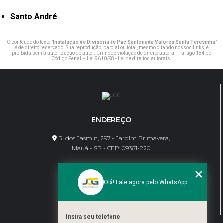
Santo André
O conteúdo do texto "
Instalação de Divisória de Pvc Sanfonada Valores Santa Teresinha
"
é de direito reservado. Sua reprodução, parcial ou total, mesmo citando nossos links, é
proibida sem a autorização do autor. Crime de violação de direito autoral – artigo 184 do
Código Penal –
Lei 9610/98 - Lei de direitos autorais
.
ENDEREÇO
R. dos Jasmin, 297 - Jardim Primavera,
Mauá - SP - CEP: 09361-220
CONTATO
Olá! Fale agora pelo WhatsApp
(11) 95462-8630
bene@jcgdivisorias.com
Insira seu telefone