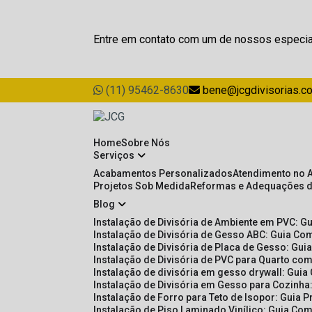
Entre em contato com um de nossos especia
(11) 95462-8630
bene@jcgdivisorias.c
Home
Sobre Nós
Serviços
Acabamentos Personalizados
Atendimento no 
Projetos Sob Medida
Reformas e Adequações 
Blog
Instalação de Divisória de Ambiente em PVC: G
Instalação de Divisória de Gesso ABC: Guia Com
Instalação de Divisória de Placa de Gesso: Gu
Instalação de Divisória de PVC para Quarto com
Instalação de divisória em gesso drywall: Guia
Instalação de Divisória em Gesso para Cozinha:
Instalação de Forro para Teto de Isopor: Guia 
Instalação de Piso Laminado Vinílico: Guia Com