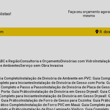
Faça seu orçamento agora
listas!
mesmo
om
R. dos
ABC e Região
Consultoria e Orçamento
Divisórias com Vidro
Instalaç
de Ambientes
Serviço sem Obra Invasiva
uia Completo
Instalação de Divisória de Ambiente em PVC: Guia Com
pleto para Iniciantes
Instalação de Divisória de Gesso com Porta: 
ia Completo e Passo a Passo
Instalação de Divisória de Placa de Ges
 Porta: Guia Prático
Instalação de Divisória em Gesso Drywall: Guia 
 Completo para Iniciantes
Instalação de Divisória em Gesso Drywall: 
 Guia Prático
Instalação de Forro de Gesso para Cozinha: Guia Prát
Prático Completo
Instalação de Forro PVC em Mauá: Guia Completo par
pleto e Prático
Instalação de Piso Laminado Vinílico: Guia Completo 