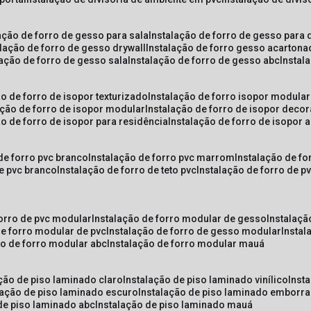
lação de forro de gesso para sala
instalação de forro de gesso para 
alação de forro de gesso drywall
instalação de forro gesso acarton
lação de forro de gesso sala
instalação de forro de gesso abc
insta
ão de forro de isopor texturizado
instalação de forro isopor modular
ação de forro de isopor modular
instalação de forro de isopor decor
ão de forro de isopor para residência
instalação de forro de isopor 
 de forro pvc branco
instalação de forro pvc marrom
instalação de fo
de pvc branco
instalação de forro de teto pvc
instalação de forro de 
forro de pvc modular
instalação de forro modular de gesso
instalaç
de forro modular de pvc
instalação de forro de gesso modular
insta
ão de forro modular abc
instalação de forro modular mauá
ação de piso laminado claro
instalação de piso laminado vinílico
inst
alação de piso laminado escuro
instalação de piso laminado emborr
 de piso laminado abc
instalação de piso laminado mauá