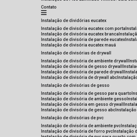
Contato
instalação de dividórias eucatex
instalação de divisória eucatex com porta
insta
instalação de divisória eucatex branca
instalaç
instalação de divisória de parede eucatex
insta
instalação de divisória eucatex mauá
instalação de divisórias de drywall
instalação de divisória de ambiente drywall
ins
instalação de divisória de gesso drywall
instal
instalação de divisória de parede drywall
insta
instalação de divisória de drywall abc
instalaçã
instalação de divisórias de gesso
instalação de divisória de gesso para quarto
i
instalação de divisória de ambiente gesso
inst
instalação de divisória em gesso drywall
insta
instalação de divisória de gesso abc
instalaçã
instalação de divisórias de pvc
instalação de divisória de ambiente pvc
instala
instalação de divisória de forro pvc
instalação 
instalação de divisória de pvc para quarto com