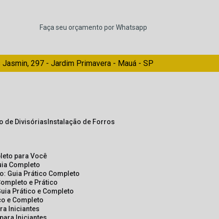
Faça seu orçamento por Whatsapp
 Jasmin, 297 - Jardim Primavera - Mauá - SP
ão de Divisórias
Instalação de Forros
pleto para Você
Guia Completo
so: Guia Prático Completo
Completo e Prático
Guia Prático e Completo
ico e Completo
a Iniciantes
para Iniciantes