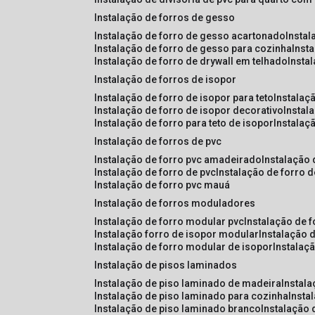
instalação de forros de gesso
instalação de forro de gesso acartonado
insta
instalação de forro de gesso para cozinha
inst
instalação de forro de drywall em telhado
insta
instalação de forros de isopor
instalação de forro de isopor para teto
instalaç
instalação de forro de isopor decorativo
instal
instalação de forro para teto de isopor
instalaç
instalação de forros de pvc
instalação de forro pvc amadeirado
instalação
instalação de forro de pvc
instalação de forro 
instalação de forro pvc mauá
instalação de forros moduladores
instalação de forro modular pvc
instalação de 
instalação forro de isopor modular
instalação 
instalação de forro modular de isopor
instalaç
instalação de pisos laminados
instalação de piso laminado de madeira
instal
instalação de piso laminado para cozinha
inst
instalação de piso laminado branco
instalação