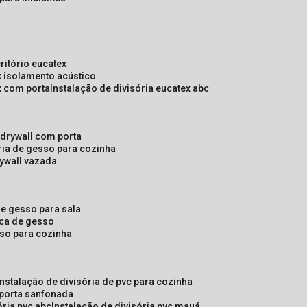
critório eucatex
ex isolamento acústico
ex com porta
instalação de divisória eucatex abc
e drywall com porta
ória de gesso para cozinha
rywall vazada
 de gesso para sala
laca de gesso
sso para cozinha
instalação de divisória de pvc para cozinha
 porta sanfonada
ória pvc abc
instalação de divisória pvc mauá