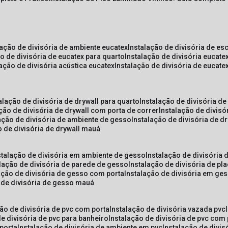
lação de divisória de ambiente eucatex
instalação de divisória de es
ão de divisória de eucatex para quarto
instalação de divisória eucat
lação de divisória acústica eucatex
instalação de divisória de eucat
talação de divisória de drywall para quarto
instalação de divisória d
ação de divisória de drywall com porta de correr
instalação de divis
lação de divisória de ambiente de gesso
instalação de divisória de d
o de divisória de drywall mauá
nstalação de divisória em ambiente de gesso
instalação de divisória
alação de divisória de parede de gesso
instalação de divisória de p
lação de divisória de gesso com porta
instalação de divisória em ge
o de divisória de gesso mauá
ção de divisória de pvc com porta
instalação de divisória vazada pvc
de divisória de pvc para banheiro
instalação de divisória de pvc com
 porta
instalação de divisória de ambiente em pvc
instalação de divis