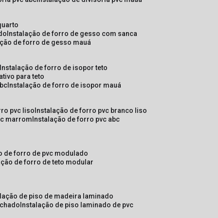
quarto
ado
instalação de forro de gesso com sanca
lação de forro de gesso mauá
instalação de forro de isopor teto
ativo para teto
abc
instalação de forro de isopor mauá
rro pvc liso
instalação de forro pvc branco liso
pvc marrom
instalação de forro pvc abc
ão de forro de pvc modulado
lação de forro de teto modular
alação de piso de madeira laminado
achado
instalação de piso laminado de pvc