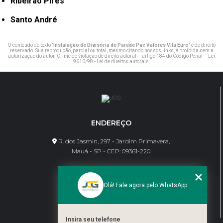
Ribeirão Pires
Santo André
O conteúdo do texto "
Instalação de Divisória de Parede Pvc Valores Vila Euro
" é de direito
reservado. Sua reprodução, parcial ou total, mesmo citando nossos links, é proibida sem a
autorização do autor. Crime de violação de direito autoral – artigo 184 do Código Penal –
Lei
9610/98 - Lei de direitos autorais
.
ENDEREÇO
R. dos Jasmin, 297 - Jardim Primavera,
Mauá - SP - CEP: 09361-220
CONTATO
Olá! Fale agora pelo WhatsApp
(11) 95462-8630
bene@jcgdivisorias.com
Insira seu telefone