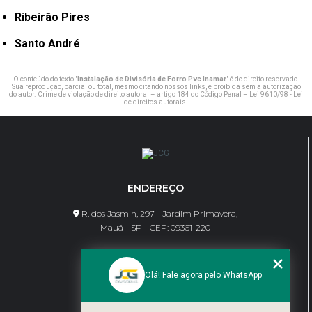
Ribeirão Pires
Santo André
O conteúdo do texto "
Instalação de Divisória de Forro Pvc Inamar
" é de direito reservado.
Sua reprodução, parcial ou total, mesmo citando nossos links, é proibida sem a autorização
do autor. Crime de violação de direito autoral – artigo 184 do Código Penal –
Lei 9610/98 - Lei
de direitos autorais
.
ENDEREÇO
R. dos Jasmin, 297 - Jardim Primavera,
Mauá - SP - CEP: 09361-220
CONTATO
Olá! Fale agora pelo WhatsApp
(11) 95462-8630
bene@jcgdivisorias.com