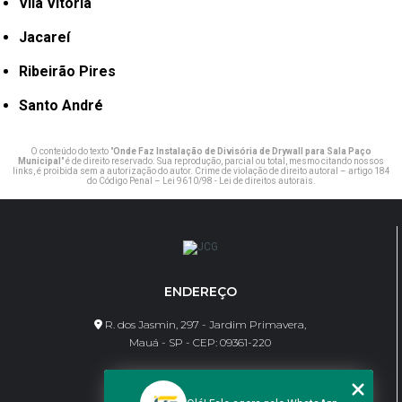
Vila Vitória
Jacareí
Ribeirão Pires
Santo André
O conteúdo do texto "
Onde Faz Instalação de Divisória de Drywall para Sala Paço
Municipal
" é de direito reservado. Sua reprodução, parcial ou total, mesmo citando nossos
links, é proibida sem a autorização do autor. Crime de violação de direito autoral – artigo 184
do Código Penal –
Lei 9610/98 - Lei de direitos autorais
.
ENDEREÇO
R. dos Jasmin, 297 - Jardim Primavera,
Mauá - SP - CEP: 09361-220
CONTATO