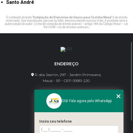
Santo André
O conteúdo do texto "
Instalação de Divisórias de Gesso para Cozinha Mauá
" é de direito
reservado. Sua reprodução, parcial ou total, mesmo citando nossos links, é proibida sem a
autorização do autor. Crime de violação de direito autoral – artigo 184 do Código Penal –
Lei
9610/98 - Lei de direitos autorais
.
ENDEREÇO
R. dos Jasmin, 297 - Jardim Primavera,
Mauá - SP - CEP: 09361-220
CONTATO
Olá! Fale agora pelo WhatsApp
(11) 95462-8630
bene@jcgdivisorias.com
Insira seu telefone
MENU