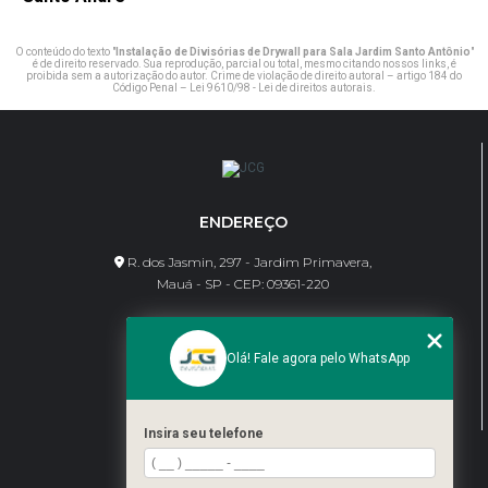
O conteúdo do texto "
Instalação de Divisórias de Drywall para Sala Jardim Santo Antônio
"
é de direito reservado. Sua reprodução, parcial ou total, mesmo citando nossos links, é
proibida sem a autorização do autor. Crime de violação de direito autoral – artigo 184 do
Código Penal –
Lei 9610/98 - Lei de direitos autorais
.
ENDEREÇO
R. dos Jasmin, 297 - Jardim Primavera,
Mauá - SP - CEP: 09361-220
CONTATO
Olá! Fale agora pelo WhatsApp
(11) 95462-8630
bene@jcgdivisorias.com
Insira seu telefone
MENU