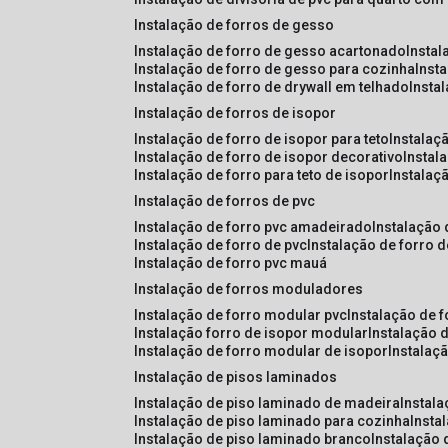
instalação de forros de gesso
instalação de forro de gesso acartonado
insta
instalação de forro de gesso para cozinha
inst
instalação de forro de drywall em telhado
insta
instalação de forros de isopor
instalação de forro de isopor para teto
instalaç
instalação de forro de isopor decorativo
instal
instalação de forro para teto de isopor
instalaç
instalação de forros de pvc
instalação de forro pvc amadeirado
instalação
instalação de forro de pvc
instalação de forro 
instalação de forro pvc mauá
instalação de forros moduladores
instalação de forro modular pvc
instalação de 
instalação forro de isopor modular
instalação 
instalação de forro modular de isopor
instalaç
instalação de pisos laminados
instalação de piso laminado de madeira
instal
instalação de piso laminado para cozinha
inst
instalação de piso laminado branco
instalação