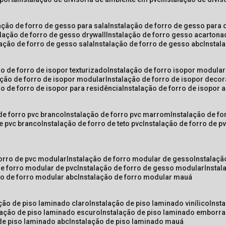
lação de forro de gesso para sala
instalação de forro de gesso para 
alação de forro de gesso drywall
instalação de forro gesso acarton
lação de forro de gesso sala
instalação de forro de gesso abc
insta
ão de forro de isopor texturizado
instalação de forro isopor modular
ação de forro de isopor modular
instalação de forro de isopor decor
ão de forro de isopor para residência
instalação de forro de isopor 
 de forro pvc branco
instalação de forro pvc marrom
instalação de fo
de pvc branco
instalação de forro de teto pvc
instalação de forro de 
forro de pvc modular
instalação de forro modular de gesso
instalaç
de forro modular de pvc
instalação de forro de gesso modular
insta
ão de forro modular abc
instalação de forro modular mauá
ação de piso laminado claro
instalação de piso laminado vinílico
inst
alação de piso laminado escuro
instalação de piso laminado emborr
 de piso laminado abc
instalação de piso laminado mauá