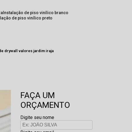
za
instalação de piso vinílico branco
alação de piso vinílico preto
e drywall valores jardim iraja
FAÇA UM
ORÇAMENTO
Digite seu nome