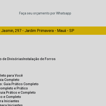
Faça seu orçamento por Whatsapp
 Jasmin, 297 - Jardim Primavera - Mauá - SP
ão de Divisórias
Instalação de Forros
pleto para Você
Guia Completo
so: Guia Prático Completo
Completo e Prático
Guia Prático e Completo
ico e Completo
a Iniciantes
para Iniciantes