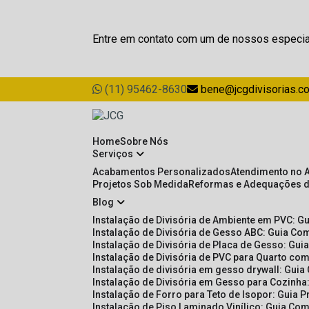
Entre em contato com um de nossos especia
(11) 95462-8630
bene@jcgdivisorias.c
Home
Sobre Nós
Serviços
Acabamentos Personalizados
Atendimento no 
Projetos Sob Medida
Reformas e Adequações 
Blog
Instalação de Divisória de Ambiente em PVC: G
Instalação de Divisória de Gesso ABC: Guia Com
Instalação de Divisória de Placa de Gesso: Gu
Instalação de Divisória de PVC para Quarto com
Instalação de divisória em gesso drywall: Guia
Instalação de Divisória em Gesso para Cozinha:
Instalação de Forro para Teto de Isopor: Guia 
Instalação de Piso Laminado Vinílico: Guia Com