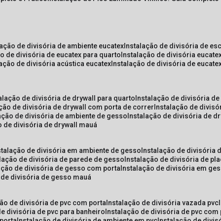
lação de divisória de ambiente eucatex
instalação de divisória de es
ão de divisória de eucatex para quarto
instalação de divisória eucat
lação de divisória acústica eucatex
instalação de divisória de eucat
talação de divisória de drywall para quarto
instalação de divisória d
ação de divisória de drywall com porta de correr
instalação de divis
lação de divisória de ambiente de gesso
instalação de divisória de d
o de divisória de drywall mauá
nstalação de divisória em ambiente de gesso
instalação de divisória
alação de divisória de parede de gesso
instalação de divisória de p
lação de divisória de gesso com porta
instalação de divisória em ge
o de divisória de gesso mauá
ção de divisória de pvc com porta
instalação de divisória vazada pvc
de divisória de pvc para banheiro
instalação de divisória de pvc com
 porta
instalação de divisória de ambiente em pvc
instalação de divis