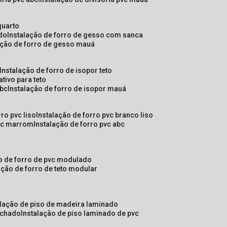
quarto
ado
instalação de forro de gesso com sanca
lação de forro de gesso mauá
instalação de forro de isopor teto
ativo para teto
abc
instalação de forro de isopor mauá
rro pvc liso
instalação de forro pvc branco liso
pvc marrom
instalação de forro pvc abc
ão de forro de pvc modulado
lação de forro de teto modular
alação de piso de madeira laminado
achado
instalação de piso laminado de pvc