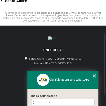
Santo André
O conteúdo do texto "
Onde Faz Instalação de Divisória de Drywall com Porta de Correr
Paraíso
" é de direito reservado. Sua reprodução, parcial ou total, mesmo citando nossos
links, é proibida sem a autorização do autor. Crime de violação de direito autoral – artigo 184
do Código Penal –
Lei 9610/98 - Lei de direitos autorais
.
ENDEREÇO
R. dos Jasmin, 297 - Jardim Primavera,
Mauá - SP - CEP: 09361-220
CONTATO
Olá! Fale agora pelo WhatsApp
(11) 95462-8630
bene@jcgdivisorias.com
Insira seu telefone
MENU