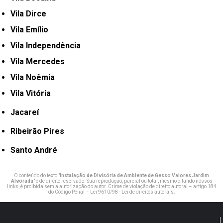
Vila Dirce
Vila Emílio
Vila Independência
Vila Mercedes
Vila Noêmia
Vila Vitória
Jacareí
Ribeirão Pires
Santo André
O conteúdo do texto "
Instalação de Divisória de Ambiente de Gesso Valores Jardim
Alvorada
" é de direito reservado. Sua reprodução, parcial ou total, mesmo citando nossos
links, é proibida sem a autorização do autor. Crime de violação de direito autoral – artigo 184
do Código Penal –
Lei 9610/98 - Lei de direitos autorais
.