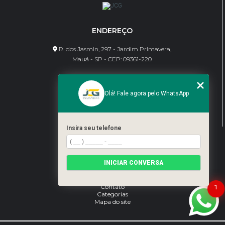
ENDEREÇO
R. dos Jasmin, 297 - Jardim Primavera,
Mauá - SP - CEP: 09361-220
CONTATO
Olá! Fale agora pelo WhatsApp
(11) 95462-8630
bene@jcgdivisorias.com
Insira seu telefone
MENU
Home
INICIAR CONVERSA
Sobre Nós
Serviços
Blog
Contato
1
Categorias
Mapa do site