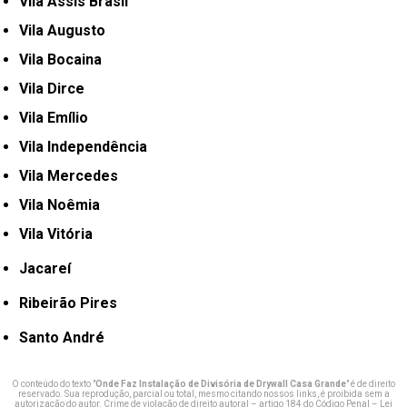
Vila Assis Brasil
Vila Augusto
Vila Bocaina
Vila Dirce
Vila Emílio
Vila Independência
Vila Mercedes
Vila Noêmia
Vila Vitória
Jacareí
Ribeirão Pires
Santo André
O conteúdo do texto "
Onde Faz Instalação de Divisória de Drywall Casa Grande
" é de direito
reservado. Sua reprodução, parcial ou total, mesmo citando nossos links, é proibida sem a
autorização do autor. Crime de violação de direito autoral – artigo 184 do Código Penal –
Lei