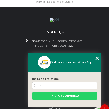
9610/98 - Lei de direitos autorais
.
ENDEREÇO
R. dos Jasmin, 297 - Jardim Primavera,
Mauá - SP - CEP: 09361-220
CONTATO
Olá! Fale agora pelo WhatsApp
(11) 95462-8630
bene@jcgdivisorias.com
Insira seu telefone
MENU
Home
INICIAR CONVERSA
Sobre Nós
Serviços
Blog
Contato
1