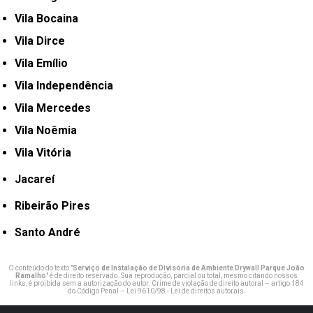
Vila Bocaina
Vila Dirce
Vila Emílio
Vila Independência
Vila Mercedes
Vila Noêmia
Vila Vitória
Jacareí
Ribeirão Pires
Santo André
O conteúdo do texto "
Serviço de Instalação de Divisória de Ambiente Drywall Parque João
Ramalho
" é de direito reservado. Sua reprodução, parcial ou total, mesmo citando nossos
links, é proibida sem a autorização do autor. Crime de violação de direito autoral – artigo 184
do Código Penal –
Lei 9610/98 - Lei de direitos autorais
.