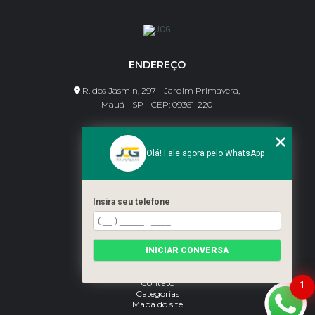
ENDEREÇO
R. dos Jasmin, 297 - Jardim Primavera,
Mauá - SP - CEP: 09361-220
CONTATO
Olá! Fale agora pelo WhatsApp
(11) 95462-8630
bene@jcgdivisorias.com
Insira seu telefone
MENU
Home
INICIAR CONVERSA
Sobre Nós
Serviços
Blog
Contato
1
Categorias
Mapa do site