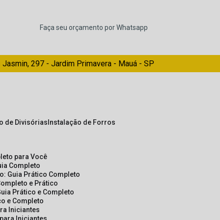
Faça seu orçamento por Whatsapp
 Jasmin, 297 - Jardim Primavera - Mauá - SP
ão de Divisórias
Instalação de Forros
pleto para Você
Guia Completo
so: Guia Prático Completo
Completo e Prático
Guia Prático e Completo
ico e Completo
a Iniciantes
para Iniciantes