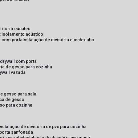
critório eucatex
ex isolamento acústico
ex com porta
instalação de divisória eucatex abc
e drywall com porta
ória de gesso para cozinha
rywall vazada
 de gesso para sala
laca de gesso
sso para cozinha
instalação de divisória de pvc para cozinha
 porta sanfonada
ória pvc abc
instalação de divisória pvc mauá