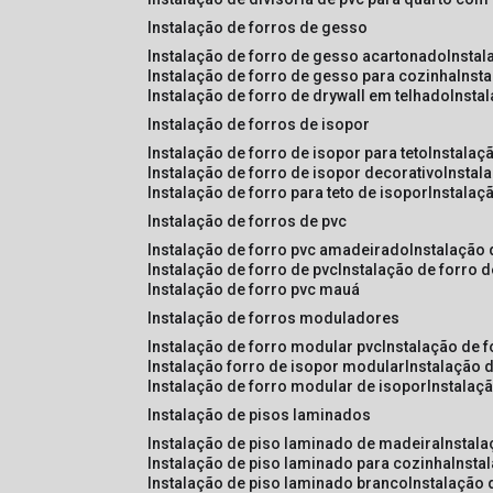
instalação de forros de gesso
instalação de forro de gesso acartonado
insta
instalação de forro de gesso para cozinha
inst
instalação de forro de drywall em telhado
insta
instalação de forros de isopor
instalação de forro de isopor para teto
instalaç
instalação de forro de isopor decorativo
instal
instalação de forro para teto de isopor
instalaç
instalação de forros de pvc
instalação de forro pvc amadeirado
instalação
instalação de forro de pvc
instalação de forro 
instalação de forro pvc mauá
instalação de forros moduladores
instalação de forro modular pvc
instalação de 
instalação forro de isopor modular
instalação 
instalação de forro modular de isopor
instalaç
instalação de pisos laminados
instalação de piso laminado de madeira
instal
instalação de piso laminado para cozinha
inst
instalação de piso laminado branco
instalação