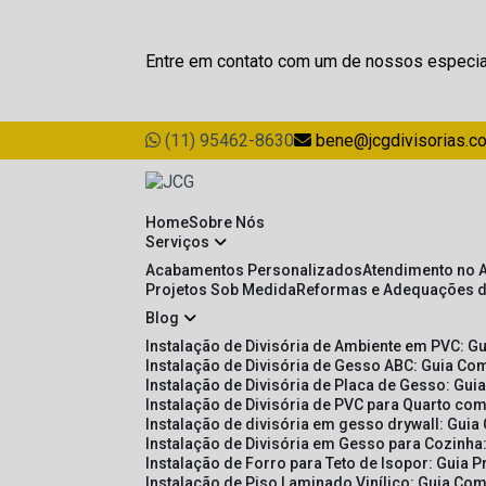
Entre em contato com um de nossos especia
(11) 95462-8630
bene@jcgdivisorias.c
Home
Sobre Nós
Serviços
Acabamentos Personalizados
Atendimento no 
Projetos Sob Medida
Reformas e Adequações 
Blog
Instalação de Divisória de Ambiente em PVC: G
Instalação de Divisória de Gesso ABC: Guia Com
Instalação de Divisória de Placa de Gesso: Gu
Instalação de Divisória de PVC para Quarto com
Instalação de divisória em gesso drywall: Guia
Instalação de Divisória em Gesso para Cozinha:
Instalação de Forro para Teto de Isopor: Guia 
Instalação de Piso Laminado Vinílico: Guia Com