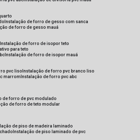
quarto
ado
instalação de forro de gesso com sanca
lação de forro de gesso mauá
instalação de forro de isopor teto
ativo para teto
abc
instalação de forro de isopor mauá
rro pvc liso
instalação de forro pvc branco liso
pvc marrom
instalação de forro pvc abc
ão de forro de pvc modulado
lação de forro de teto modular
alação de piso de madeira laminado
achado
instalação de piso laminado de pvc