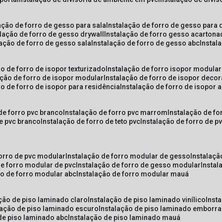
lação de forro de gesso para sala
instalação de forro de gesso para 
alação de forro de gesso drywall
instalação de forro gesso acarton
lação de forro de gesso sala
instalação de forro de gesso abc
insta
ão de forro de isopor texturizado
instalação de forro isopor modular
ação de forro de isopor modular
instalação de forro de isopor decor
ão de forro de isopor para residência
instalação de forro de isopor 
 de forro pvc branco
instalação de forro pvc marrom
instalação de fo
de pvc branco
instalação de forro de teto pvc
instalação de forro de 
forro de pvc modular
instalação de forro modular de gesso
instalaç
de forro modular de pvc
instalação de forro de gesso modular
insta
ão de forro modular abc
instalação de forro modular mauá
ação de piso laminado claro
instalação de piso laminado vinílico
inst
alação de piso laminado escuro
instalação de piso laminado emborr
 de piso laminado abc
instalação de piso laminado mauá