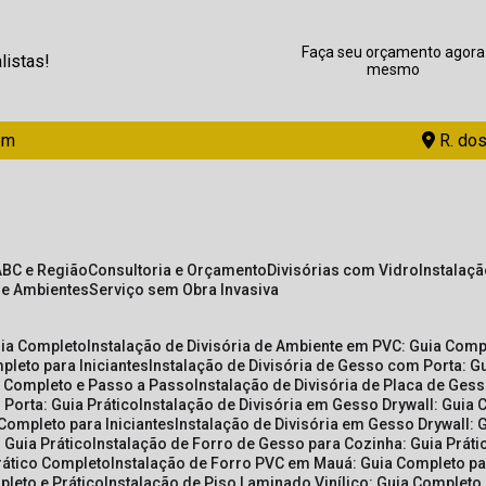
Faça seu orçamento agora
listas!
mesmo
om
R. dos
ABC e Região
Consultoria e Orçamento
Divisórias com Vidro
Instalaç
de Ambientes
Serviço sem Obra Invasiva
uia Completo
Instalação de Divisória de Ambiente em PVC: Guia Com
pleto para Iniciantes
Instalação de Divisória de Gesso com Porta: 
ia Completo e Passo a Passo
Instalação de Divisória de Placa de Ges
 Porta: Guia Prático
Instalação de Divisória em Gesso Drywall: Guia 
 Completo para Iniciantes
Instalação de Divisória em Gesso Drywall: 
 Guia Prático
Instalação de Forro de Gesso para Cozinha: Guia Prát
Prático Completo
Instalação de Forro PVC em Mauá: Guia Completo par
pleto e Prático
Instalação de Piso Laminado Vinílico: Guia Completo 