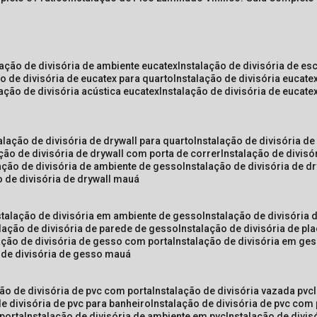
lação de divisória de ambiente eucatex
instalação de divisória de es
ão de divisória de eucatex para quarto
instalação de divisória eucat
lação de divisória acústica eucatex
instalação de divisória de eucat
talação de divisória de drywall para quarto
instalação de divisória d
ação de divisória de drywall com porta de correr
instalação de divis
lação de divisória de ambiente de gesso
instalação de divisória de d
o de divisória de drywall mauá
nstalação de divisória em ambiente de gesso
instalação de divisória
alação de divisória de parede de gesso
instalação de divisória de p
lação de divisória de gesso com porta
instalação de divisória em ge
o de divisória de gesso mauá
ção de divisória de pvc com porta
instalação de divisória vazada pvc
de divisória de pvc para banheiro
instalação de divisória de pvc com
 porta
instalação de divisória de ambiente em pvc
instalação de divis