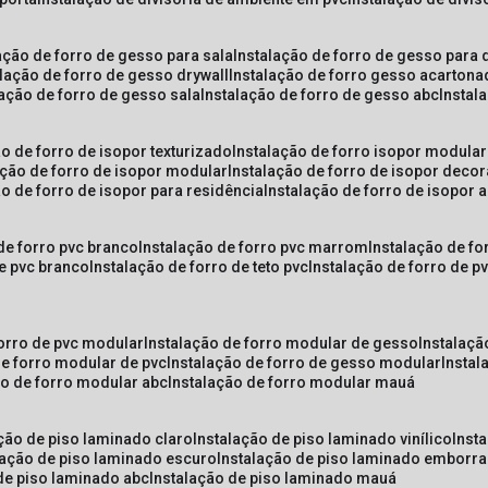
lação de forro de gesso para sala
instalação de forro de gesso para 
alação de forro de gesso drywall
instalação de forro gesso acarton
lação de forro de gesso sala
instalação de forro de gesso abc
insta
ão de forro de isopor texturizado
instalação de forro isopor modular
ação de forro de isopor modular
instalação de forro de isopor decor
ão de forro de isopor para residência
instalação de forro de isopor 
 de forro pvc branco
instalação de forro pvc marrom
instalação de fo
de pvc branco
instalação de forro de teto pvc
instalação de forro de 
forro de pvc modular
instalação de forro modular de gesso
instalaç
de forro modular de pvc
instalação de forro de gesso modular
insta
ão de forro modular abc
instalação de forro modular mauá
ação de piso laminado claro
instalação de piso laminado vinílico
inst
alação de piso laminado escuro
instalação de piso laminado emborr
 de piso laminado abc
instalação de piso laminado mauá