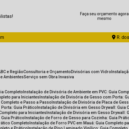
Faça seu orçamento agora
listas!
mesmo
om
R. dos
ABC e Região
Consultoria e Orçamento
Divisórias com Vidro
Instalaç
de Ambientes
Serviço sem Obra Invasiva
uia Completo
Instalação de Divisória de Ambiente em PVC: Guia Com
pleto para Iniciantes
Instalação de Divisória de Gesso com Porta: 
ia Completo e Passo a Passo
Instalação de Divisória de Placa de Ges
 Porta: Guia Prático
Instalação de Divisória em Gesso Drywall: Guia 
 Completo para Iniciantes
Instalação de Divisória em Gesso Drywall: 
 Guia Prático
Instalação de Forro de Gesso para Cozinha: Guia Prát
Prático Completo
Instalação de Forro PVC em Mauá: Guia Completo par
pleto e Prático
Instalação de Piso Laminado Vinílico: Guia Completo 