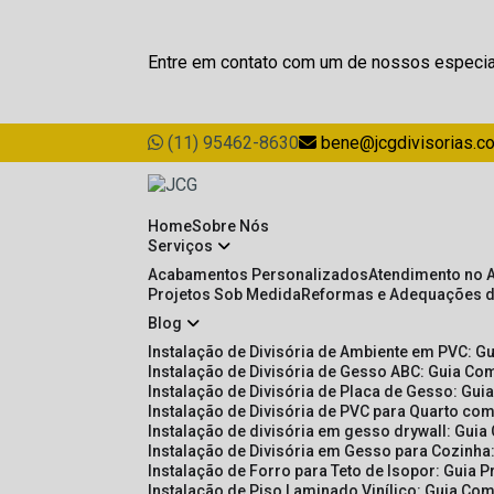
Entre em contato com um de nossos especia
(11) 95462-8630
bene@jcgdivisorias.c
Home
Sobre Nós
Serviços
Acabamentos Personalizados
Atendimento no 
Projetos Sob Medida
Reformas e Adequações 
Blog
Instalação de Divisória de Ambiente em PVC: G
Instalação de Divisória de Gesso ABC: Guia Com
Instalação de Divisória de Placa de Gesso: Gu
Instalação de Divisória de PVC para Quarto com
Instalação de divisória em gesso drywall: Guia
Instalação de Divisória em Gesso para Cozinha:
Instalação de Forro para Teto de Isopor: Guia 
Instalação de Piso Laminado Vinílico: Guia Com