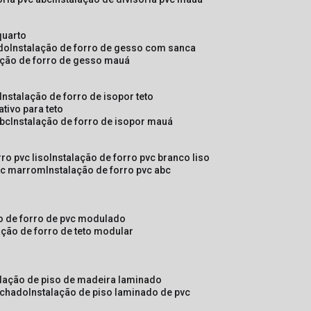
quarto
ado
instalação de forro de gesso com sanca
lação de forro de gesso mauá
instalação de forro de isopor teto
ativo para teto
abc
instalação de forro de isopor mauá
rro pvc liso
instalação de forro pvc branco liso
pvc marrom
instalação de forro pvc abc
ão de forro de pvc modulado
lação de forro de teto modular
alação de piso de madeira laminado
achado
instalação de piso laminado de pvc