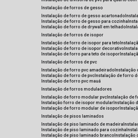
instalação de forros de gesso
instalação de forro de gesso acartonado
insta
instalação de forro de gesso para cozinha
inst
instalação de forro de drywall em telhado
insta
instalação de forros de isopor
instalação de forro de isopor para teto
instalaç
instalação de forro de isopor decorativo
instal
instalação de forro para teto de isopor
instalaç
instalação de forros de pvc
instalação de forro pvc amadeirado
instalação
instalação de forro de pvc
instalação de forro 
instalação de forro pvc mauá
instalação de forros moduladores
instalação de forro modular pvc
instalação de 
instalação forro de isopor modular
instalação 
instalação de forro modular de isopor
instalaç
instalação de pisos laminados
instalação de piso laminado de madeira
instal
instalação de piso laminado para cozinha
inst
instalação de piso laminado branco
instalação