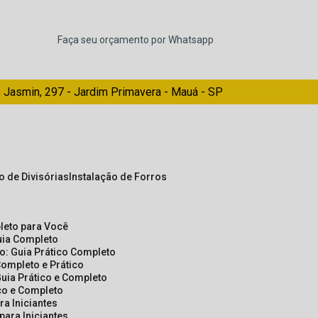
Faça seu orçamento por Whatsapp
 Jasmin, 297 - Jardim Primavera - Mauá - SP
ão de Divisórias
Instalação de Forros
pleto para Você
Guia Completo
so: Guia Prático Completo
Completo e Prático
Guia Prático e Completo
ico e Completo
a Iniciantes
para Iniciantes