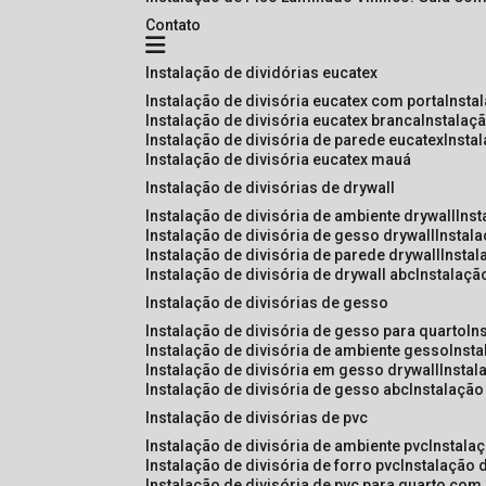
Contato
instalação de dividórias eucatex
instalação de divisória eucatex com porta
insta
instalação de divisória eucatex branca
instalaç
instalação de divisória de parede eucatex
insta
instalação de divisória eucatex mauá
instalação de divisórias de drywall
instalação de divisória de ambiente drywall
ins
instalação de divisória de gesso drywall
instal
instalação de divisória de parede drywall
insta
instalação de divisória de drywall abc
instalaçã
instalação de divisórias de gesso
instalação de divisória de gesso para quarto
i
instalação de divisória de ambiente gesso
inst
instalação de divisória em gesso drywall
insta
instalação de divisória de gesso abc
instalaçã
instalação de divisórias de pvc
instalação de divisória de ambiente pvc
instala
instalação de divisória de forro pvc
instalação 
instalação de divisória de pvc para quarto com