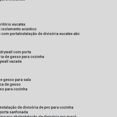
critório eucatex
ex isolamento acústico
ex com porta
instalação de divisória eucatex abc
e drywall com porta
ória de gesso para cozinha
rywall vazada
 de gesso para sala
laca de gesso
sso para cozinha
instalação de divisória de pvc para cozinha
 porta sanfonada
ória pvc abc
instalação de divisória pvc mauá