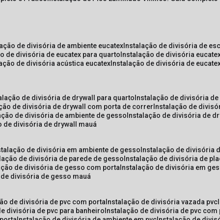
lação de divisória de ambiente eucatex
instalação de divisória de es
ão de divisória de eucatex para quarto
instalação de divisória eucat
lação de divisória acústica eucatex
instalação de divisória de eucat
talação de divisória de drywall para quarto
instalação de divisória d
ação de divisória de drywall com porta de correr
instalação de divis
lação de divisória de ambiente de gesso
instalação de divisória de d
o de divisória de drywall mauá
nstalação de divisória em ambiente de gesso
instalação de divisória
alação de divisória de parede de gesso
instalação de divisória de p
lação de divisória de gesso com porta
instalação de divisória em ge
o de divisória de gesso mauá
ção de divisória de pvc com porta
instalação de divisória vazada pvc
de divisória de pvc para banheiro
instalação de divisória de pvc com
 porta
instalação de divisória de ambiente em pvc
instalação de divis