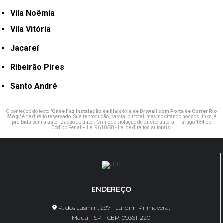
Vila Noêmia
Vila Vitória
Jacareí
Ribeirão Pires
Santo André
O conteúdo do texto "
Onde Faz Instalação de Divisória de Drywall com Porta de Correr Rio
Mogi
" é de direito reservado. Sua reprodução, parcial ou total, mesmo citando nossos links, é
proibida sem a autorização do autor. Crime de violação de direito autoral – artigo 184 do
Código Penal –
Lei 9610/98 - Lei de direitos autorais
.
ENDEREÇO
R. dos Jasmin, 297 - Jardim Primavera,
Mauá - SP - CEP: 09361-220